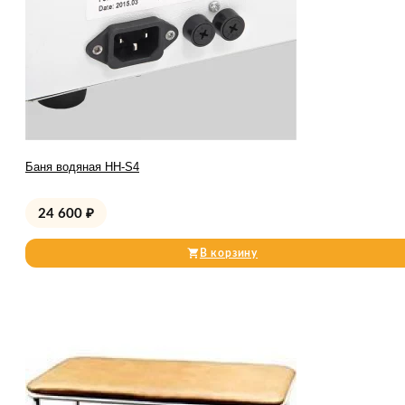
Баня водяная HH-S4
24 600
₽
В корзину