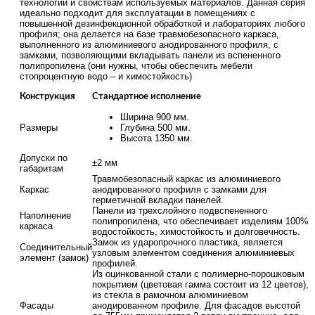
технологии и свойствам используемых материалов. Данная серия
идеально подходит для эксплуатации в помещениях с
повышенной дезинфекционной обработкой и лабораториях любого
профиля; она делается на базе травмобезопасного каркаса,
выполненного из алюминиевого анодированного профиля, с
замками, позволяющими вкладывать панели из вспененного
полипропилена (они нужны, чтобы обеспечить мебели
стопроцентную водо – и химостойкость)
Конструкция
Стандартное исполнение
Ширина 900 мм.
Размеры
Глубина 500 мм.
Высота 1350 мм.
Допуски по
±2 мм
габаритам
Травмобезопасный каркас из алюминиевого
Каркас
анодированного профиля с замками для
герметичной вкладки панелей.
Панели из трехслойного подвспененного
Наполнение
полипропилена, что обеспечивает изделиям 100%
каркаса
водостойкость, химостойкость и долговечность.
Замок из ударопрочного пластика, является
Соединительный
узловым элементом соединения алюминиевых
элемент (замок)
профилей.
Из оцинкованной стали с полимерно-порошковым
покрытием (цветовая гамма состоит из 12 цветов),
из стекла в рамочном алюминиевом
Фасады
анодированном профиле. Для фасадов высотой