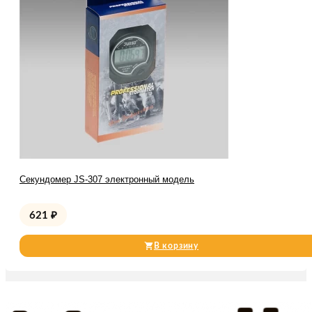
Секундомер JS-307 электронный модель
621
₽
В корзину