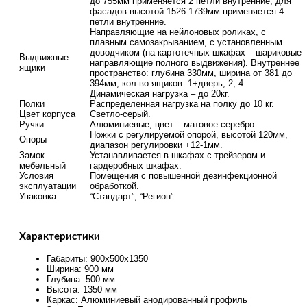
до 755мм применяется 2 петли внутренние, для
фасадов высотой 1526-1739мм применяется 4
петли внутренние.
Направляющие на нейлоновых роликах, с
плавным самозакрыванием, с установленным
доводчиком (на картотечных шкафах – шариковые
Выдвижные
направляющие полного выдвижения). Внутреннее
ящики
пространство: глубина 330мм, ширина от 381 до
394мм, кол-во ящиков: 1+дверь, 2, 4.
Динамическая нагрузка – до 20кг.
Полки
Распределенная нагрузка на полку до 10 кг.
Цвет корпуса
Светло-серый.
Ручки
Алюминиевые, цвет – матовое серебро.
Ножки с регулируемой опорой, высотой 120мм,
Опоры
диапазон регулировки +12-1мм.
Замок
Устанавливается в шкафах с трейзером и
мебельный
гардеробных шкафах.
Условия
Помещения с повышенной дезинфекционной
эксплуатации
обработкой.
Упаковка
“Стандарт”, “Регион”.
Характеристики
Габариты: 900х500х1350
Ширина: 900 мм
Глубина: 500 мм
Высота: 1350 мм
Каркас: Алюминиевый анодированный профиль