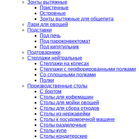
Зонты вытяжные
Пристенные
Островные
Зонты вытяжные для общепита
Лари для овощей
Подставки
Под печь
Под пароконвектомат
Под кипятильник
Подтоварники
Стеллажи нейтральные
Стеллажи на колесах
Стеллажи с перфорированными полками
Со сплошными полками
Полки
Производственные столы
С бортом
Столы для кофемашин
Столы для мойки овощей
Столы для сбора отходов
Столы из нержавейки
Столы к посудомоечной машине
Столы разделочные
Столы-купе
Столы кондитерские