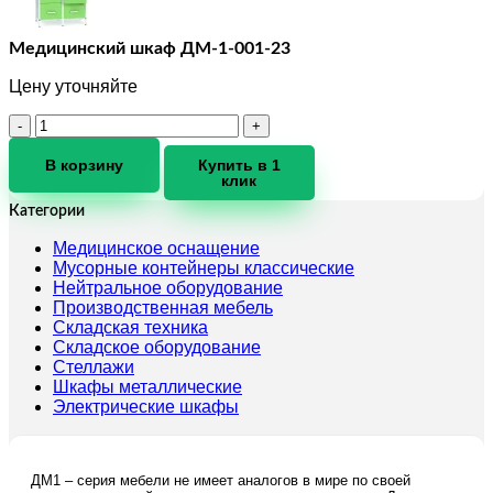
Медицинский шкаф ДМ-1-001-23
Цену уточняйте
Количество
товара
Медицинский
В корзину
Купить в 1
клик
шкаф
ДМ-1-
Категории
001-
23
Медицинское оснащение
Мусорные контейнеры классические
Нейтральное оборудование
Производственная мебель
Складская техника
Складское оборудование
Стеллажи
Шкафы металлические
Электрические шкафы
ДМ1 – серия мебели не имеет аналогов в мире по своей