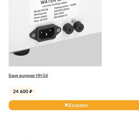
Баня водяная HH-S4
24 600
₽
В корзину