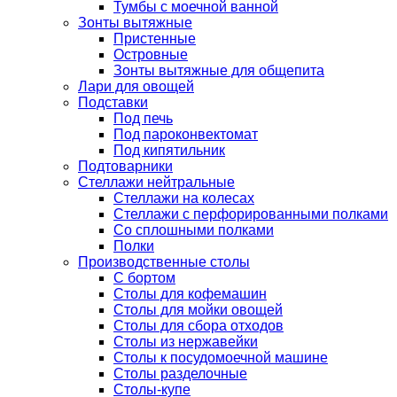
Тумбы с моечной ванной
Зонты вытяжные
Пристенные
Островные
Зонты вытяжные для общепита
Лари для овощей
Подставки
Под печь
Под пароконвектомат
Под кипятильник
Подтоварники
Стеллажи нейтральные
Стеллажи на колесах
Стеллажи с перфорированными полками
Со сплошными полками
Полки
Производственные столы
С бортом
Столы для кофемашин
Столы для мойки овощей
Столы для сбора отходов
Столы из нержавейки
Столы к посудомоечной машине
Столы разделочные
Столы-купе