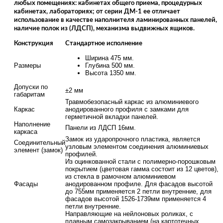
любых помещениях: кабинетах общего приема, процедурных
кабинетах, лабораториях; от серии ДМ-1 ее отличает
использование в качестве наполнителя ламинированных панелей,
наличие полок из (ЛДСП), механизма выдвижных ящиков.
Конструкция
Стандартное исполнение
Ширина 475 мм.
Размеры
Глубина 500 мм.
Высота 1350 мм.
Допуски по
±2 мм
габаритам
Травмобезопасный каркас из алюминиевого
Каркас
анодированного профиля с замками для
герметичной вкладки панелей.
Наполнение
Панели из ЛДСП 16мм.
каркаса
Замок из ударопрочного пластика, является
Соединительный
узловым элементом соединения алюминиевых
элемент (замок)
профилей.
Из оцинкованной стали с полимерно-порошковым
покрытием (цветовая гамма состоит из 12 цветов),
из стекла в рамочном алюминиевом
Фасады
анодированном профиле. Для фасадов высотой
до 755мм применяется 2 петли внутренние, для
фасадов высотой 1526-1739мм применяется 4
петли внутренние.
Направляющие на нейлоновых роликах, с
плавным самозакрыванием (на картотечных