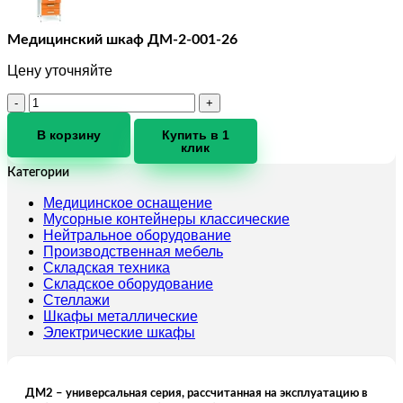
Медицинский шкаф ДМ-2-001-26
Цену уточняйте
Количество
товара
Медицинский
В корзину
Купить в 1
клик
шкаф
ДМ-2-
Категории
001-
26
Медицинское оснащение
Мусорные контейнеры классические
Нейтральное оборудование
Производственная мебель
Складская техника
Складское оборудование
Стеллажи
Шкафы металлические
Электрические шкафы
ДМ2 – универсальная серия, рассчитанная на эксплуатацию в