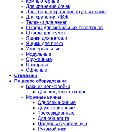
Компьютерные
Для хранения бочек
Для сбора и хранения ртутных ламп
Для хранения ЛВЖ
Тележки для денег
Шкафы для мобильных телефонов
Шкафы для сумок
Ящики для ветоши
Ящики для песка
Универсальные
Модульные
Оружейные
Пожарные
Офисные
Стеллажи
Пищевое оборудование
Баки из нержавейки
Для пищевых отходов
Моечные ванны
Односекционные
Двухсекционные
Трехсекционные
Для общепита
Поддоны в уборочную
Рукомойники