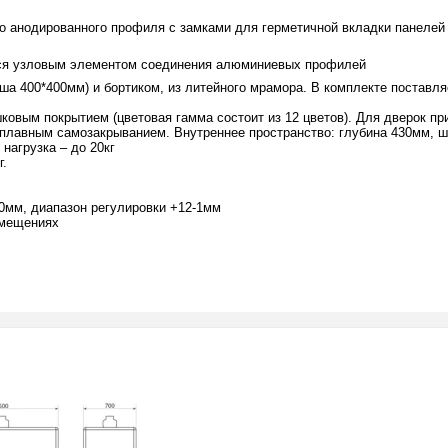
о анодированного профиля с замками для герметичной вкладки панелей
ется узловым элементом соединения алюминиевых профилей
ша 400*400мм) и бортиком, из литейного мрамора. В комплекте поставля
ковым покрытием (цветовая гамма состоит из 12 цветов). Для дверок пр
лавным самозакрыванием. Внутреннее пространство: глубина 430мм, шир
нагрузка – до 20кг
г.
0мм, диапазон регулировки +12-1мм
омещениях