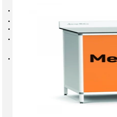
INFO@METALL-FURNITURE.RU
8 (800) 333-87-80
Корзина
Корзина пуста.