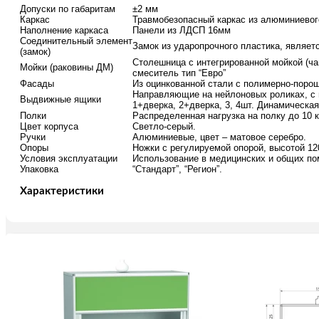
Допуски по габаритам
±2 мм
Каркас
Травмобезопасный каркас из алюминиевог
Наполнение каркаса
Панели из ЛДСП 16мм
Соединительный элемент
Замок из ударопрочного пластика, явля
(замок)
Столешница с интегрированной мойкой (ча
Мойки (раковины ДМ)
смеситель тип “Евро”
Фасады
Из оцинкованной стали с полимерно-порош
Направляющие на нейлоновых роликах, с п
Выдвижные ящики
1+дверка, 2+дверка, 3, 4шт. Динамическая 
Полки
Распределенная нагрузка на полку до 10 к
Цвет корпуса
Светло-серый.
Ручки
Алюминиевые, цвет – матовое серебро.
Опоры
Ножки с регулируемой опорой, высотой 12
Условия эксплуатации
Использование в медицинских и общих п
Упаковка
“Стандарт”, “Регион”.
Характеристики