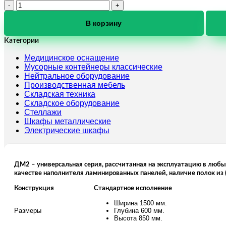
Количество
товара
Модуль
В корзину
с
мойкой
Категории
ДМ-2-
Медицинское оснащение
011-
Мусорные контейнеры классические
12
Нейтральное оборудование
Производственная мебель
Складская техника
Складское оборудование
Стеллажи
Шкафы металлические
Электрические шкафы
ДМ2 – универсальная серия, рассчитанная на эксплуатацию в любы
качестве наполнителя ламинированных панелей, наличие полок и
Конструкция
Стандартное исполнение
Ширина 1500 мм.
Размеры
Глубина 600 мм.
Высота 850 мм.