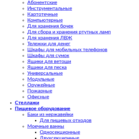
Абонентские
Инструментальные
Картотечные
Компьютерные
Для хранения бочек
Для сбора и хранения ртутных ламп
Для хранения ЛВЖ
Тележки для денег
Шкафы для мобильных телефонов
Шкафы для сумок
Ящики для ветоши
Ящики для песка
Универсальные
Модульные
Оружейные
Пожарные
Офисные
Стеллажи
Пищевое оборудование
Баки из нержавейки
Для пищевых отходов
Моечные ванны
Односекционные
Двухсекционные