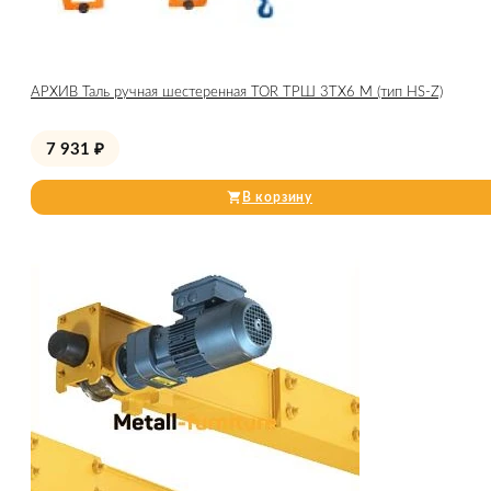
АРХИВ Таль ручная шестеренная TOR ТРШ 3ТХ6 М (тип HS-Z)
7 931
₽
В корзину