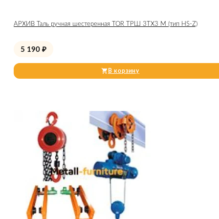
АРХИВ Таль ручная шестеренная TOR ТРШ 3ТХ3 М (тип HS-Z)
5 190
₽
В корзину