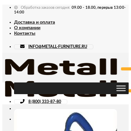
Skip
Обработка заказов сегодня:
09.00 - 18.00, перерыв 13:00-
to
14:00
content
Доставка и оплата
О компании
Контакты
INFO@METALL-FURNITURE.RU
8 (800) 333-87-80
Искать: