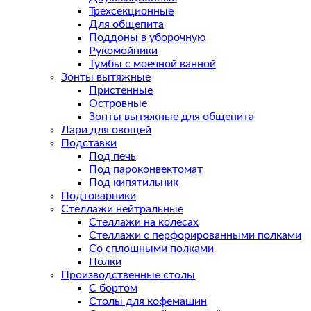
Трехсекционные
Для общепита
Поддоны в уборочную
Рукомойники
Тумбы с моечной ванной
Зонты вытяжные
Пристенные
Островные
Зонты вытяжные для общепита
Лари для овощей
Подставки
Под печь
Под пароконвектомат
Под кипятильник
Подтоварники
Стеллажи нейтральные
Стеллажи на колесах
Стеллажи с перфорированными полками
Со сплошными полками
Полки
Производственные столы
С бортом
Столы для кофемашин