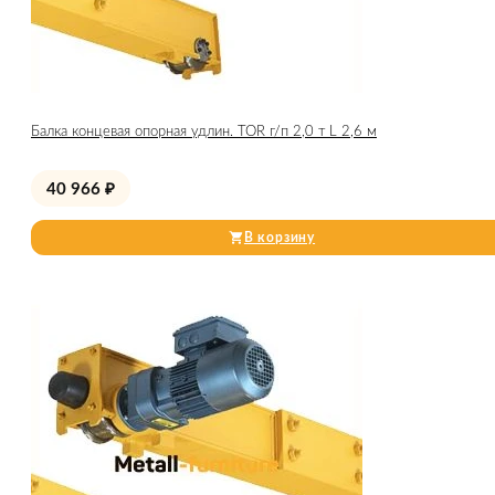
Балка концевая опорная удлин. TOR г/п 2,0 т L 2,6 м
40 966
₽
В корзину