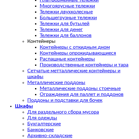
Платформенные тележки
Многоярусные тележки
Тележки двухколесные
Большегрузные тележки
Тележки для бутылей
Тележки для денег
Тележки для баллонов
Контейнеры
Контейнеры с откидным дном
Контейнеры опрокидывающиеся
Распашные контейнеры
Производственные контейнеры и тара
Сетчатые метталлические контейнеры и
шкафы
Металлические поддоны
Металлические поддоны стоечные
Ограждения для паллет и поддонов
Поддоны и подставки для бочек
Шкафы
Для раздельного сбора мусора
Для одежды
Бухгалтерские
Банковские
Архивно-складские