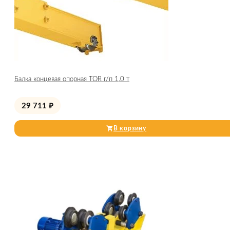
Балка концевая опорная TOR г/п 1,0 т
29 711
₽
В корзину