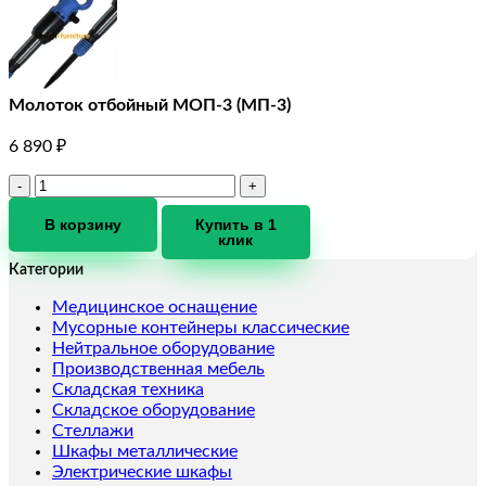
Молоток отбойный МОП-3 (МП-3)
6 890
₽
Количество
товара
Молоток
В корзину
Купить в 1
клик
отбойный
МОП-3
Категории
(МП-3)
Медицинское оснащение
Мусорные контейнеры классические
Нейтральное оборудование
Производственная мебель
Складская техника
Складское оборудование
Стеллажи
Шкафы металлические
Электрические шкафы