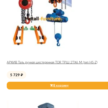
АРХИВ Таль ручная шестеренная TOR ТРШ 2ТХ6 М (тип HS-Z)
5 729
₽
В корзину