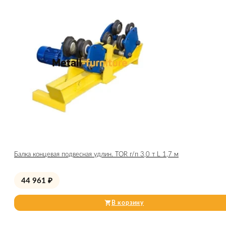
Балка концевая подвесная удлин. TOR г/п 3,0 т L 1,7 м
44 961
₽
В корзину