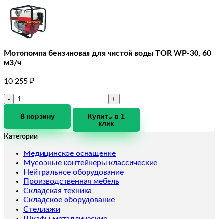
Мотопомпа бензиновая для чистой воды TOR WP-30, 60
м3/ч
10 255
₽
Количество
товара
Мотопомпа
В корзину
Купить в 1
клик
бензиновая
для
Категории
чистой
воды
Медицинское оснащение
TOR
Мусорные контейнеры классические
WP-
Нейтральное оборудование
30,
Производственная мебель
60
Складская техника
м3/
Складское оборудование
ч
Стеллажи
Шкафы металлические