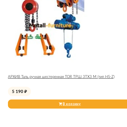
АРХИВ Таль ручная шестеренная TOR ТРШ 3ТХ3 М (тип HS-Z)
5 190
₽
В корзину