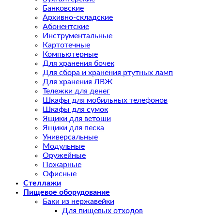
Банковские
Архивно-складские
Абонентские
Инструментальные
Картотечные
Компьютерные
Для хранения бочек
Для сбора и хранения ртутных ламп
Для хранения ЛВЖ
Тележки для денег
Шкафы для мобильных телефонов
Шкафы для сумок
Ящики для ветоши
Ящики для песка
Универсальные
Модульные
Оружейные
Пожарные
Офисные
Стеллажи
Пищевое оборудование
Баки из нержавейки
Для пищевых отходов