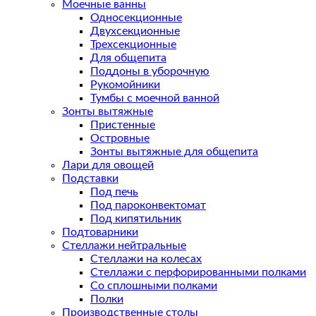
Моечные ванны
Односекционные
Двухсекционные
Трехсекционные
Для общепита
Поддоны в уборочную
Рукомойники
Тумбы с моечной ванной
Зонты вытяжные
Пристенные
Островные
Зонты вытяжные для общепита
Лари для овощей
Подставки
Под печь
Под пароконвектомат
Под кипятильник
Подтоварники
Стеллажи нейтральные
Стеллажи на колесах
Стеллажи с перфорированными полками
Со сплошными полками
Полки
Производственные столы