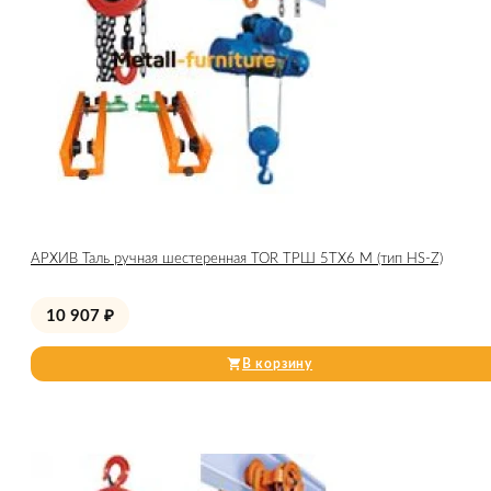
АРХИВ Таль ручная шестеренная TOR ТРШ 5ТХ6 М (тип HS-Z)
10 907
₽
В корзину