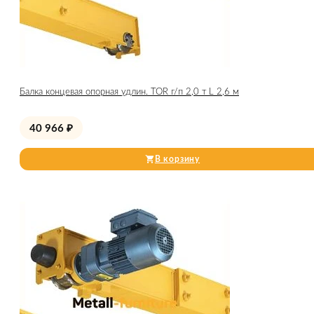
Балка концевая опорная удлин. TOR г/п 2,0 т L 2,6 м
40 966
₽
В корзину