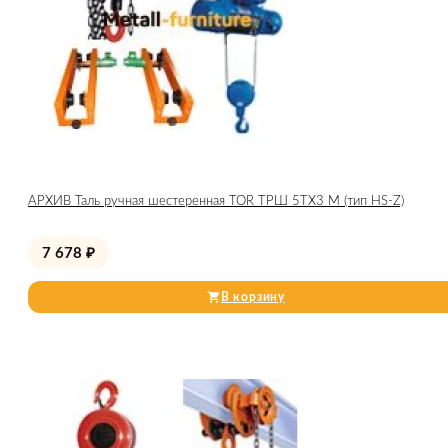
АРХИВ Таль ручная шестеренная TOR ТРШ 5ТХ3 М (тип HS-Z)
7 678
₽
В корзину