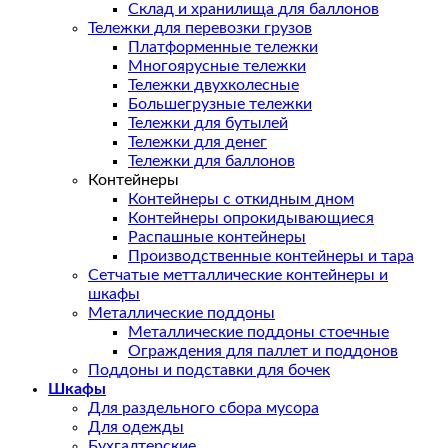
Склад и хранилища для баллонов
Тележки для перевозки грузов
Платформенные тележки
Многоярусные тележки
Тележки двухколесные
Большегрузные тележки
Тележки для бутылей
Тележки для денег
Тележки для баллонов
Контейнеры
Контейнеры с откидным дном
Контейнеры опрокидывающиеся
Распашные контейнеры
Производственные контейнеры и тара
Сетчатые метталлические контейнеры и
шкафы
Металлические поддоны
Металлические поддоны стоечные
Ограждения для паллет и поддонов
Поддоны и подставки для бочек
Шкафы
Для раздельного сбора мусора
Для одежды
Бухгалтерские