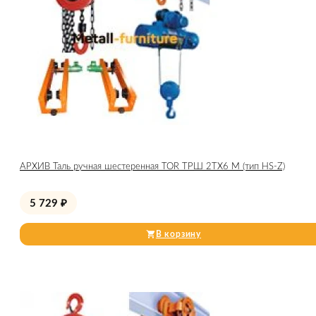
АРХИВ Таль ручная шестеренная TOR ТРШ 2ТХ6 М (тип HS-Z)
5 729
₽
В корзину