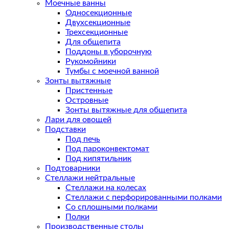
Моечные ванны
Односекционные
Двухсекционные
Трехсекционные
Для общепита
Поддоны в уборочную
Рукомойники
Тумбы с моечной ванной
Зонты вытяжные
Пристенные
Островные
Зонты вытяжные для общепита
Лари для овощей
Подставки
Под печь
Под пароконвектомат
Под кипятильник
Подтоварники
Стеллажи нейтральные
Стеллажи на колесах
Стеллажи с перфорированными полками
Со сплошными полками
Полки
Производственные столы