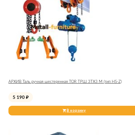
АРХИВ Таль ручная шестеренная TOR ТРШ 3ТХ3 М (тип HS-Z)
5 190
₽
В корзину