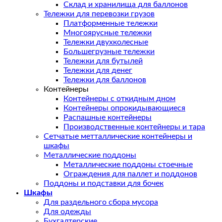
Склад и хранилища для баллонов
Тележки для перевозки грузов
Платформенные тележки
Многоярусные тележки
Тележки двухколесные
Большегрузные тележки
Тележки для бутылей
Тележки для денег
Тележки для баллонов
Контейнеры
Контейнеры с откидным дном
Контейнеры опрокидывающиеся
Распашные контейнеры
Производственные контейнеры и тара
Сетчатые метталлические контейнеры и
шкафы
Металлические поддоны
Металлические поддоны стоечные
Ограждения для паллет и поддонов
Поддоны и подставки для бочек
Шкафы
Для раздельного сбора мусора
Для одежды
Бухгалтерские