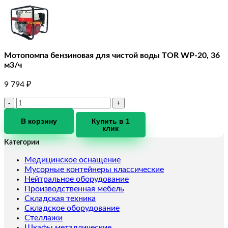
Мотопомпа бензиновая для чистой воды TOR WP-20, 36
м3/ч
9 794
₽
Количество
товара
Мотопомпа
В корзину
Купить в 1
клик
бензиновая
для
Категории
чистой
воды
Медицинское оснащение
TOR
Мусорные контейнеры классические
WP-
Нейтральное оборудование
20,
Производственная мебель
36
Складская техника
м3/
Складское оборудование
ч
Стеллажи
Шкафы металлические