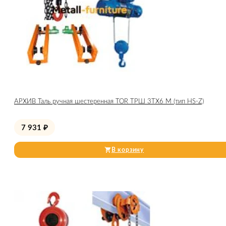
АРХИВ Таль ручная шестеренная TOR ТРШ 3ТХ6 М (тип HS-Z)
7 931
₽
В корзину