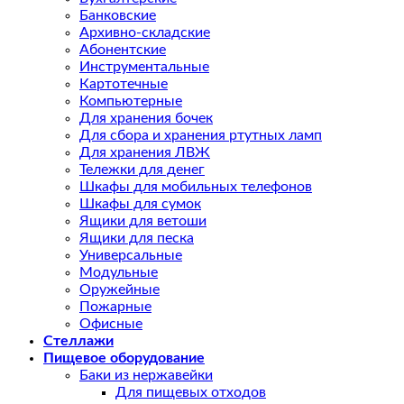
Банковские
Архивно-складские
Абонентские
Инструментальные
Картотечные
Компьютерные
Для хранения бочек
Для сбора и хранения ртутных ламп
Для хранения ЛВЖ
Тележки для денег
Шкафы для мобильных телефонов
Шкафы для сумок
Ящики для ветоши
Ящики для песка
Универсальные
Модульные
Оружейные
Пожарные
Офисные
Стеллажи
Пищевое оборудование
Баки из нержавейки
Для пищевых отходов