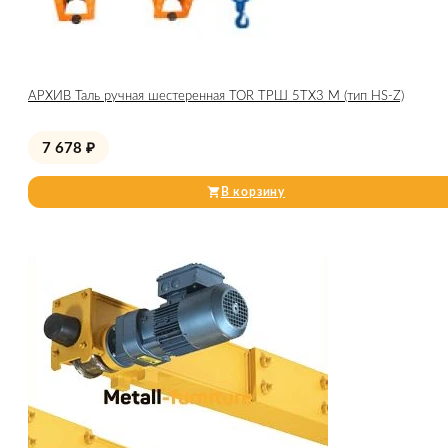
АРХИВ Таль ручная шестеренная TOR ТРШ 5ТХ3 М (тип HS-Z)
7 678
₽
В корзину