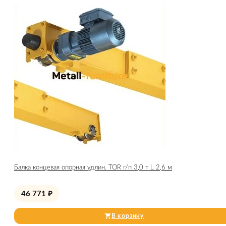
Балка концевая опорная удлин. TOR г/п 3,0 т L 2,6 м
46 771
₽
В корзину