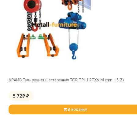
АРХИВ Таль ручная шестеренная TOR ТРШ 2ТХ6 М (тип HS-Z)
5 729
₽
В корзину