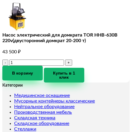
Насос электрический для домкрата TOR HHB-630B
220v(двусторонний домкрат 20-200 т)
43 500
₽
Количество
товара
Насос
В корзину
Купить в 1
клик
электрический
для
Категории
домкрата
TOR
Медицинское оснащение
HHB-
Мусорные контейнеры классические
630B
Нейтральное оборудование
220v(двусторонний
Производственная мебель
домкрат
Складская техника
20-
Складское оборудование
200
Стеллажи