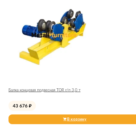
Балка концевая подвесная TOR г/п 3,0 т
43 676
₽
В корзину