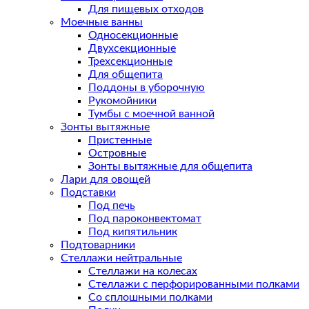
Для пищевых отходов
Моечные ванны
Односекционные
Двухсекционные
Трехсекционные
Для общепита
Поддоны в уборочную
Рукомойники
Тумбы с моечной ванной
Зонты вытяжные
Пристенные
Островные
Зонты вытяжные для общепита
Лари для овощей
Подставки
Под печь
Под пароконвектомат
Под кипятильник
Подтоварники
Стеллажи нейтральные
Стеллажи на колесах
Стеллажи с перфорированными полками
Со сплошными полками