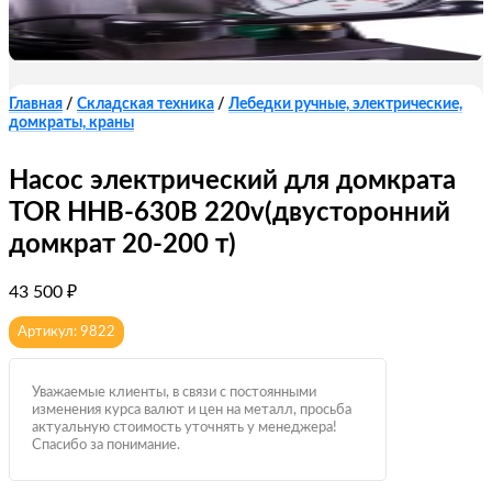
Главная
/
Складская техника
/
Лебедки ручные, электрические,
домкраты, краны
Насос электрический для домкрата
TOR HHB-630B 220v(двусторонний
домкрат 20-200 т)
43 500
₽
Артикул: 9822
Уважаемые клиенты, в связи с постоянными
изменения курса валют и цен на металл, просьба
актуальную стоимость уточнять у менеджера!
Спасибо за понимание.