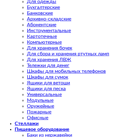
Для одежды
Бухгалтерские
Банковские
Архивно-складские
Абонентские
Инструментальные
Картотечные
Компьютерные
Для хранения бочек
Для сбора и хранения ртутных ламп
Для хранения ЛВЖ
Тележки для денег
Шкафы для мобильных телефонов
Шкафы для сумок
Ящики для ветоши
Ящики для песка
Универсальные
Модульные
Оружейные
Пожарные
Офисные
Стеллажи
Пищевое оборудование
Баки из нержавейки