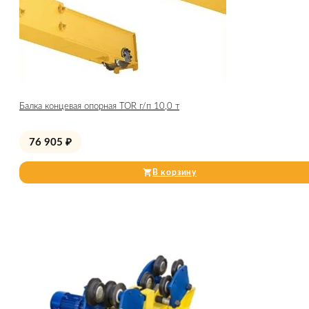
Балка концевая опорная TOR г/п 10,0 т
76 905
₽
В корзину