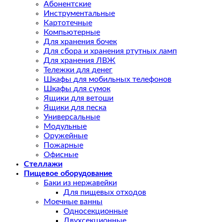
Абонентские
Инструментальные
Картотечные
Компьютерные
Для хранения бочек
Для сбора и хранения ртутных ламп
Для хранения ЛВЖ
Тележки для денег
Шкафы для мобильных телефонов
Шкафы для сумок
Ящики для ветоши
Ящики для песка
Универсальные
Модульные
Оружейные
Пожарные
Офисные
Стеллажи
Пищевое оборудование
Баки из нержавейки
Для пищевых отходов
Моечные ванны
Односекционные
Двухсекционные