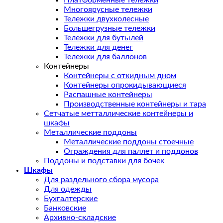
Платформенные тележки
Многоярусные тележки
Тележки двухколесные
Большегрузные тележки
Тележки для бутылей
Тележки для денег
Тележки для баллонов
Контейнеры
Контейнеры с откидным дном
Контейнеры опрокидывающиеся
Распашные контейнеры
Производственные контейнеры и тара
Сетчатые метталлические контейнеры и
шкафы
Металлические поддоны
Металлические поддоны стоечные
Ограждения для паллет и поддонов
Поддоны и подставки для бочек
Шкафы
Для раздельного сбора мусора
Для одежды
Бухгалтерские
Банковские
Архивно-складские