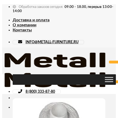
Skip
Обработка заказов сегодня:
09.00 - 18.00, перерыв 13:00-
to
14:00
content
Доставка и оплата
О компании
Контакты
INFO@METALL-FURNITURE.RU
8 (800) 333-87-80
Искать: