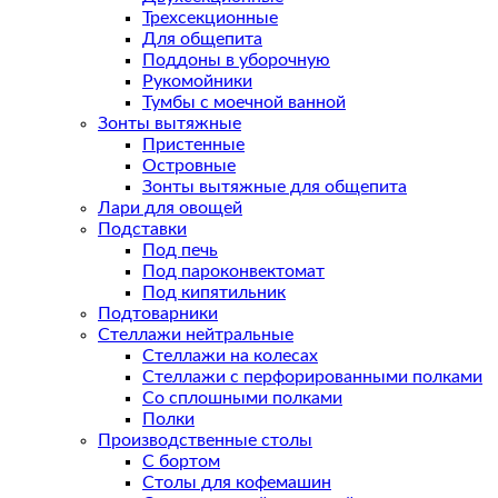
Трехсекционные
Для общепита
Поддоны в уборочную
Рукомойники
Тумбы с моечной ванной
Зонты вытяжные
Пристенные
Островные
Зонты вытяжные для общепита
Лари для овощей
Подставки
Под печь
Под пароконвектомат
Под кипятильник
Подтоварники
Стеллажи нейтральные
Стеллажи на колесах
Стеллажи с перфорированными полками
Со сплошными полками
Полки
Производственные столы
С бортом
Столы для кофемашин