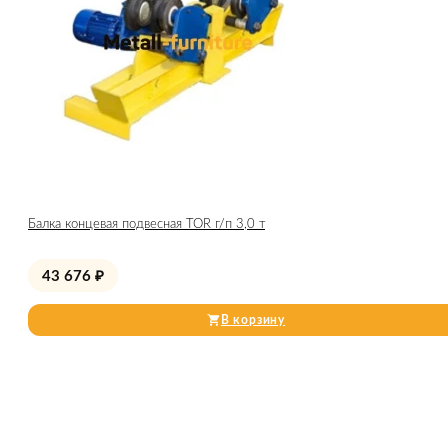
Балка концевая подвесная TOR г/п 3,0 т
43 676
₽
В корзину