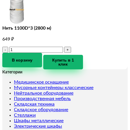
Нить 1100D*3 (2800 м)
649
₽
Количество
товара
Нить
В корзину
Купить в 1
клик
1100D*3
(2800
Категории
м)
Медицинское оснащение
Мусорные контейнеры классические
Нейтральное оборудование
Производственная мебель
Складская техника
Складское оборудование
Стеллажи
Шкафы металлические
Электрические шкафы