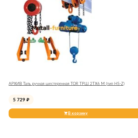
АРХИВ Таль ручная шестеренная TOR ТРШ 2ТХ6 М (тип HS-Z)
5 729
₽
В корзину