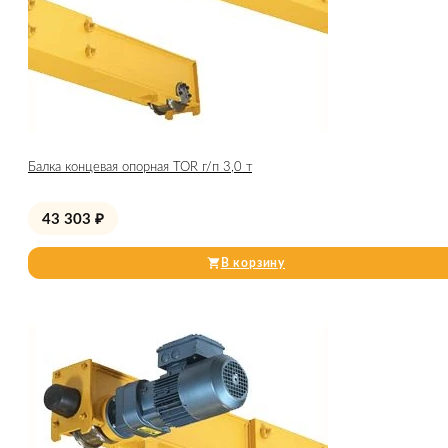
Балка концевая опорная TOR г/п 3,0 т
43 303
₽
В корзину