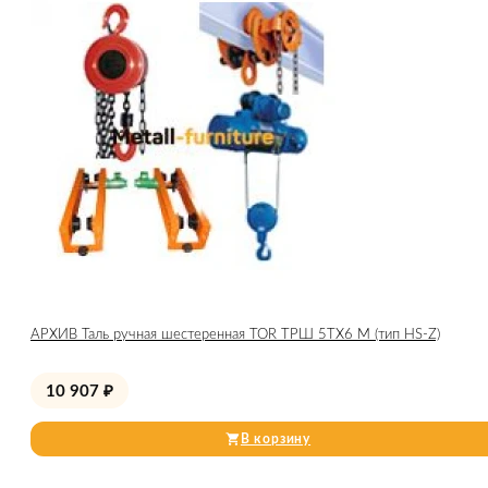
АРХИВ Таль ручная шестеренная TOR ТРШ 5ТХ6 М (тип HS-Z)
10 907
₽
В корзину