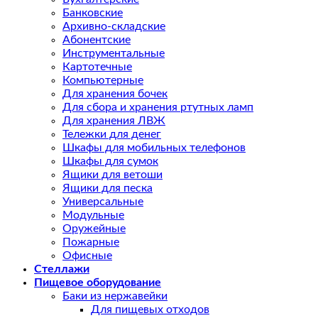
Банковские
Архивно-складские
Абонентские
Инструментальные
Картотечные
Компьютерные
Для хранения бочек
Для сбора и хранения ртутных ламп
Для хранения ЛВЖ
Тележки для денег
Шкафы для мобильных телефонов
Шкафы для сумок
Ящики для ветоши
Ящики для песка
Универсальные
Модульные
Оружейные
Пожарные
Офисные
Стеллажи
Пищевое оборудование
Баки из нержавейки
Для пищевых отходов