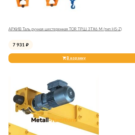
АРХИВ Таль ручная шестеренная TOR ТРШ 3ТХ6 М (тип HS-Z)
7 931
₽
В корзину