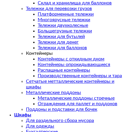
Склад и хранилища для баллонов
Тележки для перевозки грузов
Платформенные тележки
Многоярусные тележки
Тележки двухколесные
Большегрузные тележки
Тележки для бутылей
Тележки для денег
Тележки для баллонов
Контейнеры
Контейнеры с откидным дном
Контейнеры опрокидывающиеся
Распашные контейнеры
Производственные контейнеры и тара
Сетчатые метталлические контейнеры и
шкафы
Металлические поддоны
Металлические поддоны стоечные
Ограждения для паллет и поддонов
Поддоны и подставки для бочек
Шкафы
Для раздельного сбора мусора
Для одежды
Бухгалтерские