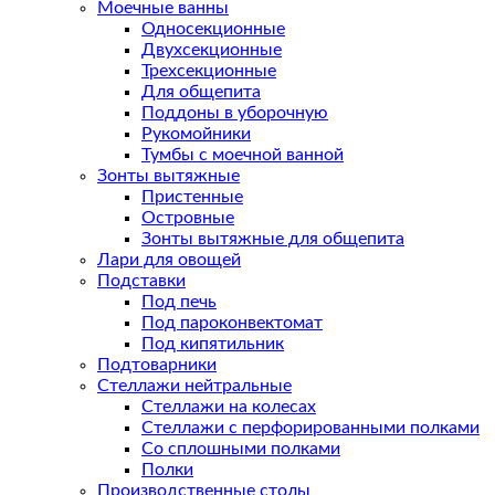
Моечные ванны
Односекционные
Двухсекционные
Трехсекционные
Для общепита
Поддоны в уборочную
Рукомойники
Тумбы с моечной ванной
Зонты вытяжные
Пристенные
Островные
Зонты вытяжные для общепита
Лари для овощей
Подставки
Под печь
Под пароконвектомат
Под кипятильник
Подтоварники
Стеллажи нейтральные
Стеллажи на колесах
Стеллажи с перфорированными полками
Со сплошными полками
Полки
Производственные столы