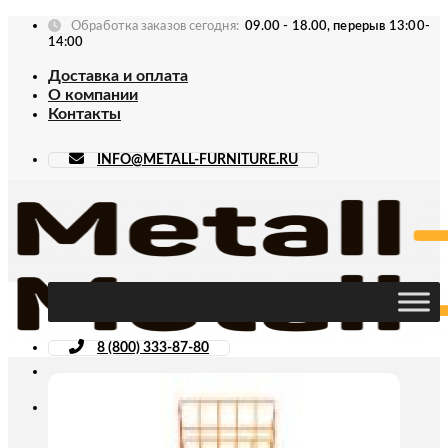
Skip
Обработка заказов сегодня:
09.00 - 18.00, перерыв 13:00-
to
14:00
content
Доставка и оплата
О компании
Контакты
INFO@METALL-FURNITURE.RU
8 (800) 333-87-80
Искать: