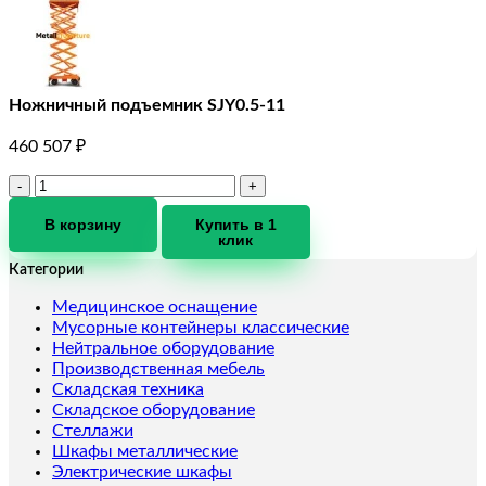
Ножничный подъемник SJY0.5-11
460 507
₽
Количество
товара
Ножничный
В корзину
Купить в 1
клик
подъемник
SJY0.5-
Категории
11
Медицинское оснащение
Мусорные контейнеры классические
Нейтральное оборудование
Производственная мебель
Складская техника
Складское оборудование
Стеллажи
Шкафы металлические
Электрические шкафы