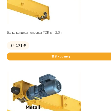
Балка концевая опорная TOR г/п 2,0 т
34 171
₽
В корзину