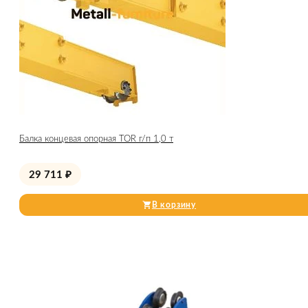
Балка концевая опорная TOR г/п 1,0 т
29 711
₽
В корзину