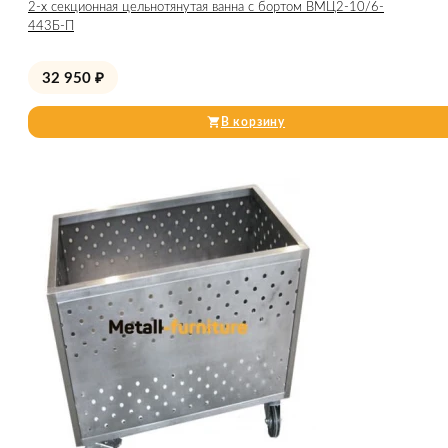
2-х секционная цельнотянутая ванна с бортом ВМЦ2-10/6-
443Б-П
32 950
₽
В корзину