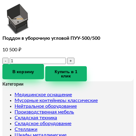
Поддон в уборочную угловой ПУУ-500/500
10 500
₽
Количество
товара
Поддон
В корзину
Купить в 1
клик
в
уборочную
Категории
угловой
ПУУ-500/500
Медицинское оснащение
Мусорные контейнеры классические
Нейтральное оборудование
Производственная мебель
Складская техника
Складское оборудование
Стеллажи
Шкафы металлические