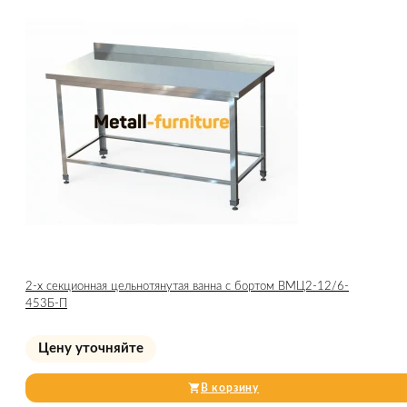
2-х секционная цельнотянутая ванна с бортом ВМЦ2-12/6-
453Б-П
Цену уточняйте
В корзину