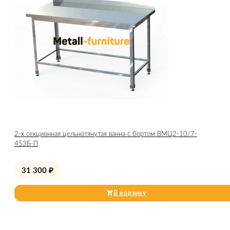
2-х секционная цельнотянутая ванна с бортом ВМЦ2-10/7-
453Б-П
31 300
₽
В корзину