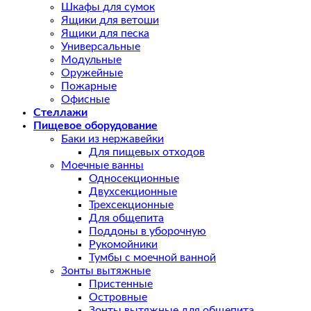
Шкафы для сумок
Ящики для ветоши
Ящики для песка
Универсальные
Модульные
Оружейные
Пожарные
Офисные
Стеллажи
Пищевое оборудование
Баки из нержавейки
Для пищевых отходов
Моечные ванны
Односекционные
Двухсекционные
Трехсекционные
Для общепита
Поддоны в уборочную
Рукомойники
Тумбы с моечной ванной
Зонты вытяжные
Пристенные
Островные
Зонты вытяжные для общепита