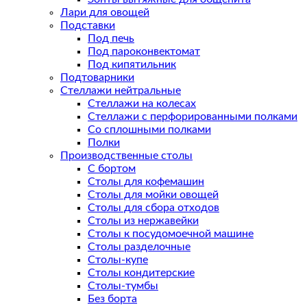
Лари для овощей
Подставки
Под печь
Под пароконвектомат
Под кипятильник
Подтоварники
Стеллажи нейтральные
Стеллажи на колесах
Стеллажи с перфорированными полками
Со сплошными полками
Полки
Производственные столы
С бортом
Столы для кофемашин
Столы для мойки овощей
Столы для сбора отходов
Столы из нержавейки
Столы к посудомоечной машине
Столы разделочные
Столы-купе
Столы кондитерские
Столы-тумбы
Без борта