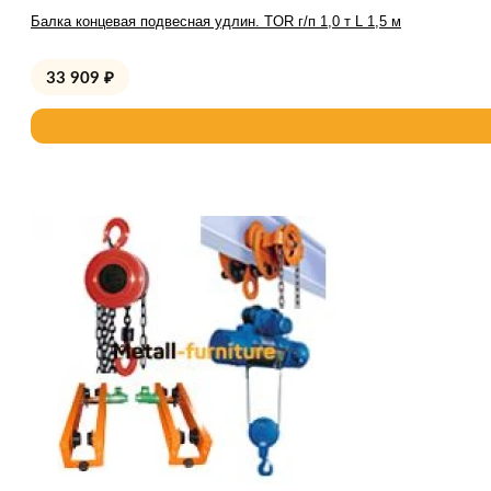
Балка концевая подвесная удлин. TOR г/п 1,0 т L 1,5 м
33 909
₽