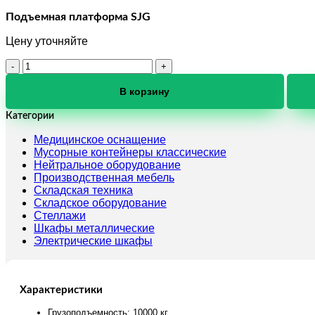
Подъемная платформа SJG
Цену уточняйте
Количество
товара
Подъемная
В корзину
платформа
SJG
Категории
Медицинское оснащение
Мусорные контейнеры классические
Нейтральное оборудование
Производственная мебель
Складская техника
Складское оборудование
Стеллажи
Шкафы металлические
Электрические шкафы
Характеристики
Грузоподъемность: 10000 кг