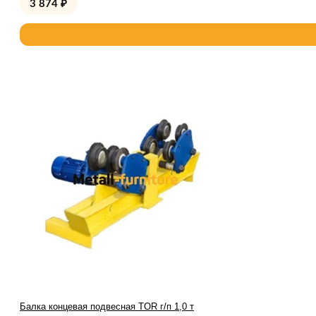
3 874
₽
Балка концевая подвесная TOR г/п 1,0 т