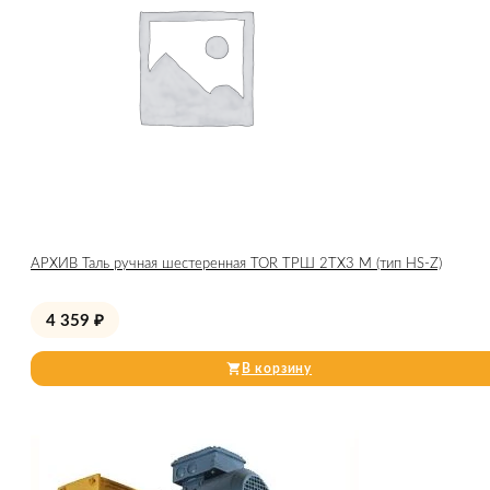
АРХИВ Таль ручная шестеренная TOR ТРШ 2ТХ3 М (тип HS-Z)
4 359
₽
В корзину