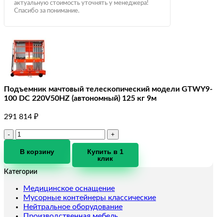
актуальную стоимость уточнять у менеджера!
Спасибо за понимание.
Подъемник мачтовый телескопический модели GTWY9-
100 DC 220V50HZ (автономный) 125 кг 9м
291 814
₽
Количество
товара
Подъемник
В корзину
Купить в 1
клик
мачтовый
телескопический
Категории
модели
GTWY9-
Медицинское оснащение
100
Мусорные контейнеры классические
DC
Нейтральное оборудование
220V50HZ
Производственная мебель