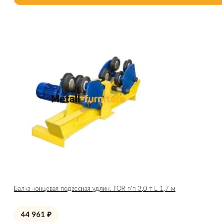
Балка концевая подвесная удлин. TOR г/п 3,0 т L 1,7 м
44 961
₽