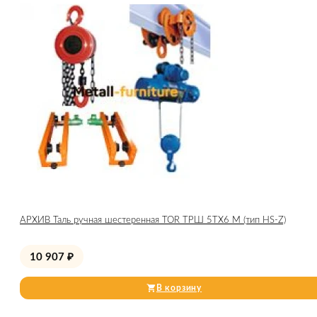
АРХИВ Таль ручная шестеренная TOR ТРШ 5ТХ6 М (тип HS-Z)
10 907
₽
В корзину