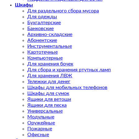
Шкафы
Для раздельного сбора мусора
Для одежды
Бухгалтерские
Банковские
Архивно-складские
Абонентские
Инструментальные
Картотечные
Компьютерные
Для хранения бочек
Для сбора и хранения ртутных ламп
Для хранения ЛВЖ
Тележки для денег
Шкафы для мобильных телефонов
Шкафы для сумок
Ящики для ветоши
Ящики для песка
Универсальные
Модульные
Оружейные
Пожарные
Офисные