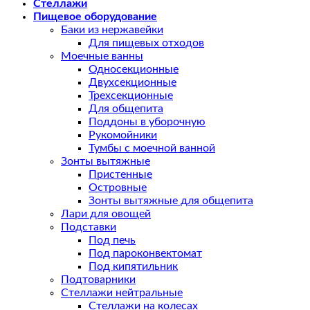
Стеллажи
Пищевое оборудование
Баки из нержавейки
Для пищевых отходов
Моечные ванны
Односекционные
Двухсекционные
Трехсекционные
Для общепита
Поддоны в уборочную
Рукомойники
Тумбы с моечной ванной
Зонты вытяжные
Пристенные
Островные
Зонты вытяжные для общепита
Лари для овощей
Подставки
Под печь
Под пароконвектомат
Под кипятильник
Подтоварники
Стеллажи нейтральные
Стеллажи на колесах