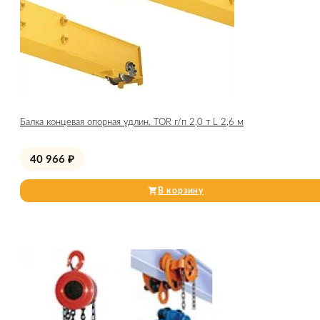
Балка концевая опорная удлин. TOR г/п 2,0 т L 2,6 м
40 966
₽
В корзину