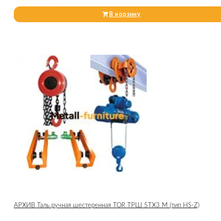
В корзину
АРХИВ Таль ручная шестеренная TOR ТРШ 5ТХ3 М (тип HS-Z)