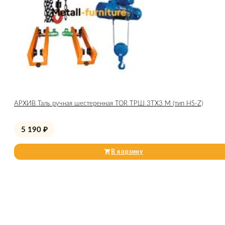
АРХИВ Таль ручная шестеренная TOR ТРШ 3ТХ3 М (тип HS-Z)
5 190
₽
В корзину