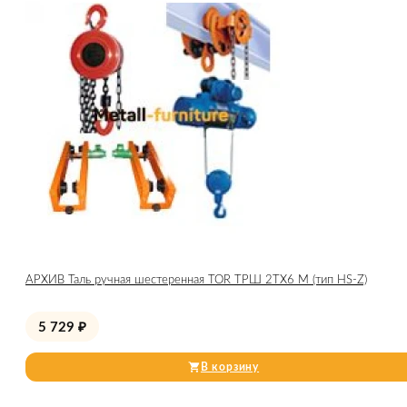
АРХИВ Таль ручная шестеренная TOR ТРШ 2ТХ6 М (тип HS-Z)
5 729
₽
В корзину