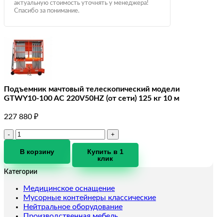
актуальную стоимость уточнять у менеджера!
Спасибо за понимание.
Подъемник мачтовый телескопический модели
GTWY10-100 AC 220V50HZ (от сети) 125 кг 10 м
227 880
₽
Количество
товара
Подъемник
В корзину
Купить в 1
клик
мачтовый
телескопический
Категории
модели
GTWY10-
Медицинское оснащение
100
Мусорные контейнеры классические
AC
Нейтральное оборудование
220V50HZ
Производственная мебель