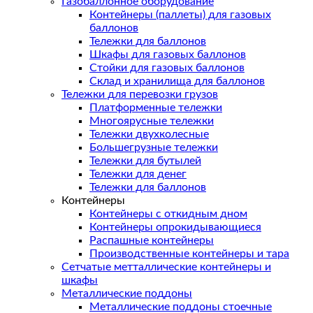
Газобаллонное оборудование
Контейнеры (паллеты) для газовых
баллонов
Тележки для баллонов
Шкафы для газовых баллонов
Стойки для газовых баллонов
Склад и хранилища для баллонов
Тележки для перевозки грузов
Платформенные тележки
Многоярусные тележки
Тележки двухколесные
Большегрузные тележки
Тележки для бутылей
Тележки для денег
Тележки для баллонов
Контейнеры
Контейнеры с откидным дном
Контейнеры опрокидывающиеся
Распашные контейнеры
Производственные контейнеры и тара
Сетчатые метталлические контейнеры и
шкафы
Металлические поддоны
Металлические поддоны стоечные