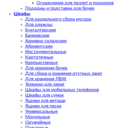
Ограждения для паллет и поддонов
Поддоны и подставки для бочек
Шкафы
Для раздельного сбора мусора
Для одежды
Бухгалтерские
Банковские
Архивно-складские
Абонентские
Инструментальные
Картотечные
Компьютерные
Для хранения бочек
Для сбора и хранения ртутных ламп
Для хранения ЛВЖ
Тележки для денег
Шкафы для мобильных телефонов
Шкафы для сумок
Ящики для ветоши
Ящики для песка
Универсальные
Модульные
Оружейные
Пожарные