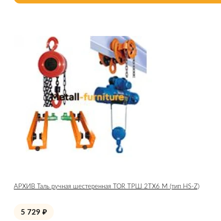
АРХИВ Таль ручная шестеренная TOR ТРШ 2ТХ6 М (тип HS-Z)
5 729
₽