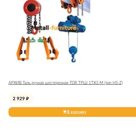
АРХИВ Таль ручная шестеренная TOR ТРШ 1ТХ3 М (тип HS-Z)
2 929
₽
В корзину