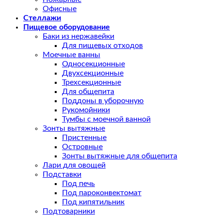
Офисные
Стеллажи
Пищевое оборудование
Баки из нержавейки
Для пищевых отходов
Моечные ванны
Односекционные
Двухсекционные
Трехсекционные
Для общепита
Поддоны в уборочную
Рукомойники
Тумбы с моечной ванной
Зонты вытяжные
Пристенные
Островные
Зонты вытяжные для общепита
Лари для овощей
Подставки
Под печь
Под пароконвектомат
Под кипятильник
Подтоварники