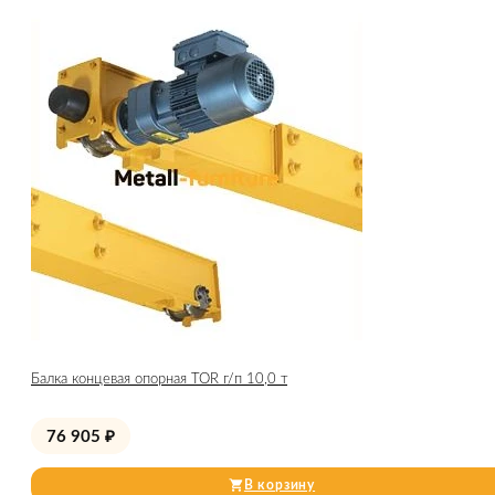
Балка концевая опорная TOR г/п 10,0 т
76 905
₽
В корзину