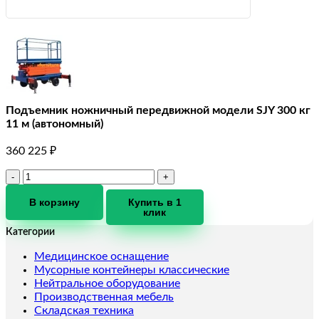
Подъемник ножничный передвижной модели SJY 300 кг
11 м (автономный)
360 225
₽
Количество
товара
Подъемник
В корзину
Купить в 1
клик
ножничный
передвижной
Категории
модели
SJY
Медицинское оснащение
300
Мусорные контейнеры классические
кг
Нейтральное оборудование
11
Производственная мебель
м
Складская техника