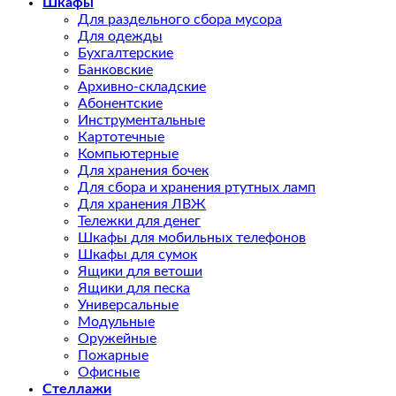
Шкафы
Для раздельного сбора мусора
Для одежды
Бухгалтерские
Банковские
Архивно-складские
Абонентские
Инструментальные
Картотечные
Компьютерные
Для хранения бочек
Для сбора и хранения ртутных ламп
Для хранения ЛВЖ
Тележки для денег
Шкафы для мобильных телефонов
Шкафы для сумок
Ящики для ветоши
Ящики для песка
Универсальные
Модульные
Оружейные
Пожарные
Офисные
Стеллажи