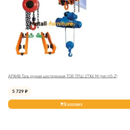
АРХИВ Таль ручная шестеренная TOR ТРШ 2ТХ6 М (тип HS-Z)
5 729
₽
В корзину