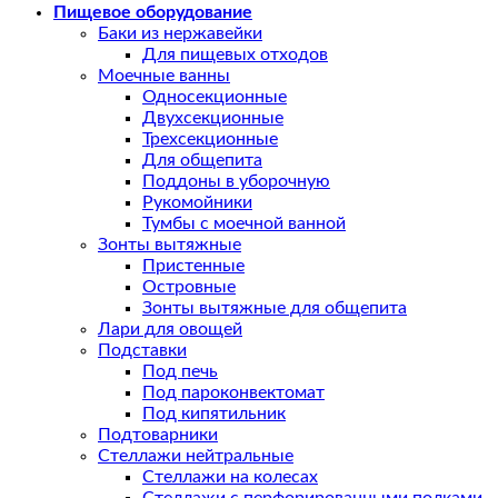
Пищевое оборудование
Баки из нержавейки
Для пищевых отходов
Моечные ванны
Односекционные
Двухсекционные
Трехсекционные
Для общепита
Поддоны в уборочную
Рукомойники
Тумбы с моечной ванной
Зонты вытяжные
Пристенные
Островные
Зонты вытяжные для общепита
Лари для овощей
Подставки
Под печь
Под пароконвектомат
Под кипятильник
Подтоварники
Стеллажи нейтральные
Стеллажи на колесах