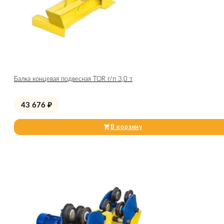
Балка концевая подвесная TOR г/п 3,0 т
43 676
₽
В корзину