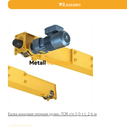
В корзину
Балка концевая опорная удлин. TOR г/п 5,0 т L 2,6 м