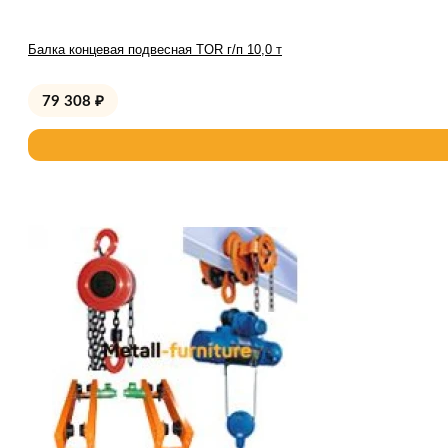
Балка концевая подвесная TOR г/п 10,0 т
79 308
₽