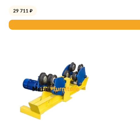
29 711
₽