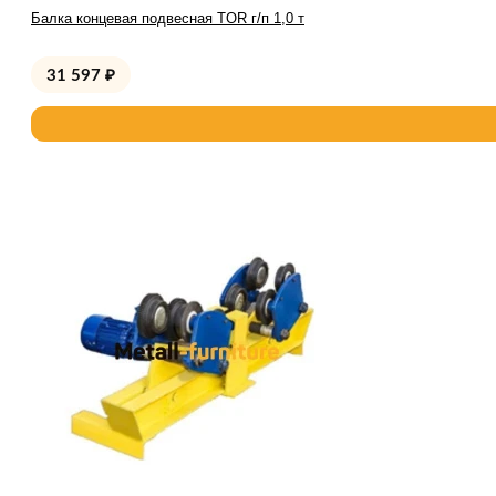
Балка концевая подвесная TOR г/п 1,0 т
31 597
₽