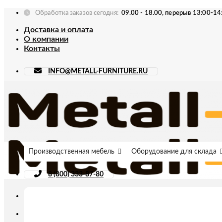
Skip
Обработка заказов сегодня:
09.00 - 18.00, перерыв 13:00-14
to
Доставка и оплата
content
О компании
Контакты
INFO@METALL-FURNITURE.RU
Производственная мебель
Оборудование для склада
8 (800) 333-87-80
Искать: