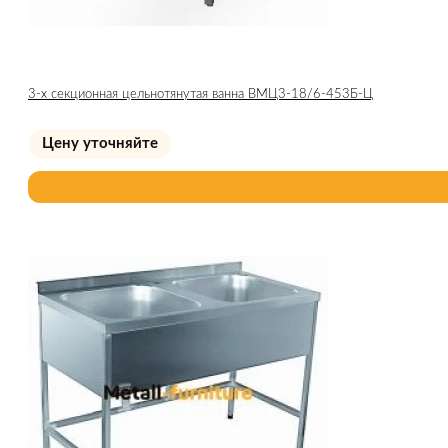
3-х секционная цельнотянутая ванна ВМЦ3-18/6-453Б-Ц
Цену уточняйте