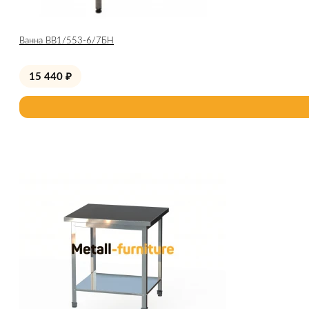
Ванна ВВ1/553-6/7БН
15 440
₽