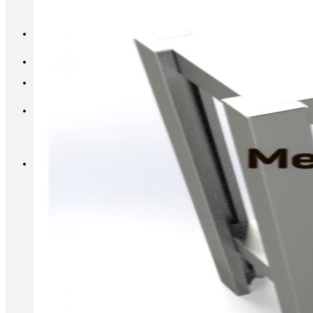
INFO@METALL-FURNITURE.RU
8 (800) 333-87-80
Корзина
Корзина пуста.