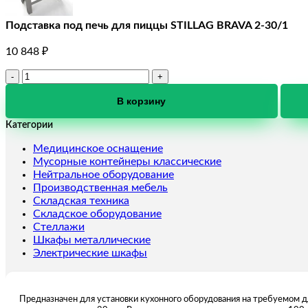
Подставка под печь для пиццы STILLAG BRAVA 2-30/1
10 848
₽
Количество
товара
Подставка
В корзину
под
Категории
печь
для
Медицинское оснащение
пиццы
Мусорные контейнеры классические
STILLAG
Нейтральное оборудование
BRAVA
Производственная мебель
2-
Складская техника
30/1
Складское оборудование
Стеллажи
Шкафы металлические
Электрические шкафы
Предназначен для установки кухонного оборудования на требуемом 