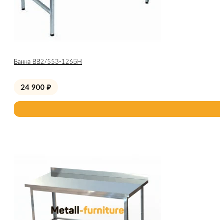
Ванна ВВ2/553-126БН
24 900
₽