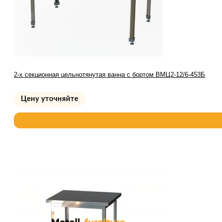
2-х секционная цельнотянутая ванна с бортом ВМЦ2-12/6-453Б
Цену уточняйте