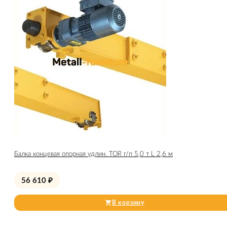
Балка концевая опорная удлин. TOR г/п 5,0 т L 2,6 м
56 610
₽
В корзину