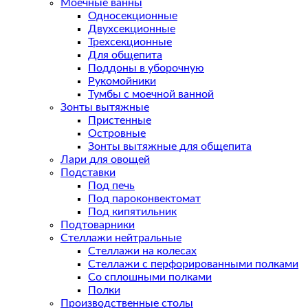
Моечные ванны
Односекционные
Двухсекционные
Трехсекционные
Для общепита
Поддоны в уборочную
Рукомойники
Тумбы с моечной ванной
Зонты вытяжные
Пристенные
Островные
Зонты вытяжные для общепита
Лари для овощей
Подставки
Под печь
Под пароконвектомат
Под кипятильник
Подтоварники
Стеллажи нейтральные
Стеллажи на колесах
Стеллажи с перфорированными полками
Со сплошными полками
Полки
Производственные столы