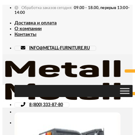
Skip
Обработка заказов сегодня:
09.00 - 18.00, перерыв 13:00-
to
14:00
content
Доставка и оплата
О компании
Контакты
INFO@METALL-FURNITURE.RU
8 (800) 333-87-80
Искать: