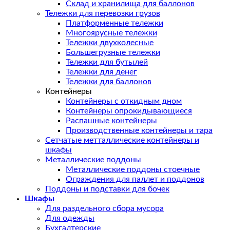
Склад и хранилища для баллонов
Тележки для перевозки грузов
Платформенные тележки
Многоярусные тележки
Тележки двухколесные
Большегрузные тележки
Тележки для бутылей
Тележки для денег
Тележки для баллонов
Контейнеры
Контейнеры с откидным дном
Контейнеры опрокидывающиеся
Распашные контейнеры
Производственные контейнеры и тара
Сетчатые метталлические контейнеры и
шкафы
Металлические поддоны
Металлические поддоны стоечные
Ограждения для паллет и поддонов
Поддоны и подставки для бочек
Шкафы
Для раздельного сбора мусора
Для одежды
Бухгалтерские