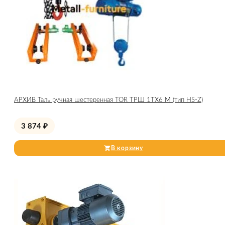
АРХИВ Таль ручная шестеренная TOR ТРШ 1ТХ6 М (тип HS-Z)
3 874
₽
В корзину