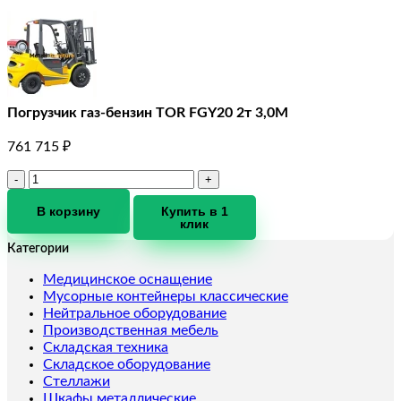
Погрузчик газ-бензин TOR FGY20 2т 3,0М
761 715
₽
Количество
товара
Погрузчик
В корзину
Купить в 1
клик
газ-
бензин
Категории
TOR
FGY20
Медицинское оснащение
2т
Мусорные контейнеры классические
3,0М
Нейтральное оборудование
Производственная мебель
Складская техника
Складское оборудование
Стеллажи
Шкафы металлические