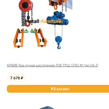
АРХИВ Таль ручная шестеренная TOR ТРШ 5ТХ3 М (тип HS-Z)
7 678
₽
В корзину