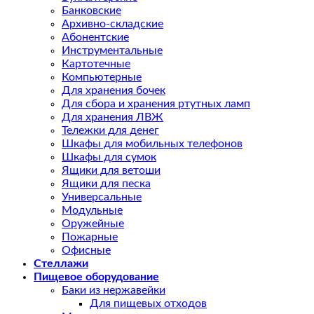
Банковские
Архивно-складские
Абонентские
Инструментальные
Картотечные
Компьютерные
Для хранения бочек
Для сбора и хранения ртутных ламп
Для хранения ЛВЖ
Тележки для денег
Шкафы для мобильных телефонов
Шкафы для сумок
Ящики для ветоши
Ящики для песка
Универсальные
Модульные
Оружейные
Пожарные
Офисные
Стеллажи
Пищевое оборудование
Баки из нержавейки
Для пищевых отходов