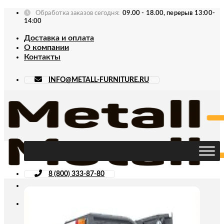
Skip
Обработка заказов сегодня:
09.00 - 18.00, перерыв 13:00-
to
14:00
content
Доставка и оплата
О компании
Контакты
INFO@METALL-FURNITURE.RU
8 (800) 333-87-80
Искать: