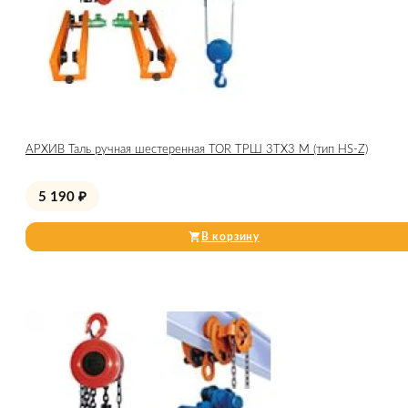
АРХИВ Таль ручная шестеренная TOR ТРШ 3ТХ3 М (тип HS-Z)
5 190
₽
В корзину