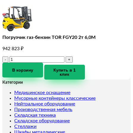
Погрузчик газ-бензин TOR FGY20 2т 6,0М
942 823
₽
Количество
товара
Погрузчик
В корзину
Купить в 1
клик
газ-
бензин
Категории
TOR
FGY20
Медицинское оснащение
2т
Мусорные контейнеры классические
6,0М
Нейтральное оборудование
Производственная мебель
Складская техника
Складское оборудование
Стеллажи
Шкафы металлические