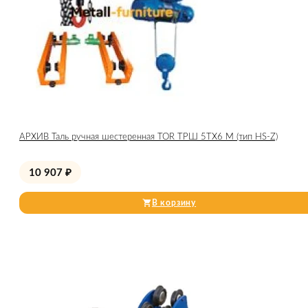
АРХИВ Таль ручная шестеренная TOR ТРШ 5ТХ6 М (тип HS-Z)
10 907
₽
В корзину