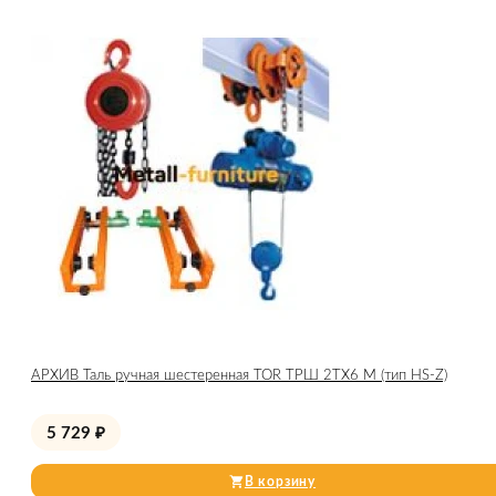
АРХИВ Таль ручная шестеренная TOR ТРШ 2ТХ6 М (тип HS-Z)
5 729
₽
В корзину