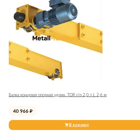
Балка концевая опорная удлин. TOR г/п 2,0 т L 2,6 м
40 966
₽
В корзину