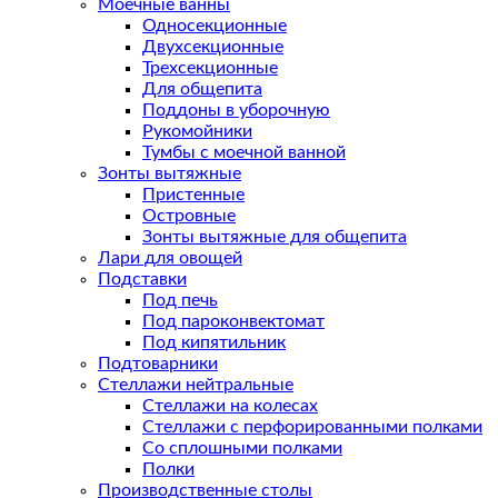
Моечные ванны
Односекционные
Двухсекционные
Трехсекционные
Для общепита
Поддоны в уборочную
Рукомойники
Тумбы с моечной ванной
Зонты вытяжные
Пристенные
Островные
Зонты вытяжные для общепита
Лари для овощей
Подставки
Под печь
Под пароконвектомат
Под кипятильник
Подтоварники
Стеллажи нейтральные
Стеллажи на колесах
Стеллажи с перфорированными полками
Со сплошными полками
Полки
Производственные столы