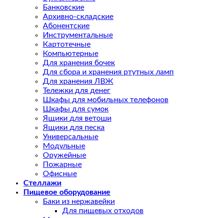
Банковские
Архивно-складские
Абонентские
Инструментальные
Картотечные
Компьютерные
Для хранения бочек
Для сбора и хранения ртутных ламп
Для хранения ЛВЖ
Тележки для денег
Шкафы для мобильных телефонов
Шкафы для сумок
Ящики для ветоши
Ящики для песка
Универсальные
Модульные
Оружейные
Пожарные
Офисные
Стеллажи
Пищевое оборудование
Баки из нержавейки
Для пищевых отходов