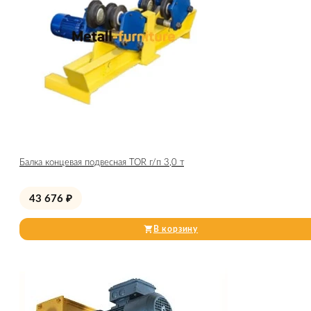
Балка концевая подвесная TOR г/п 3,0 т
43 676
₽
В корзину