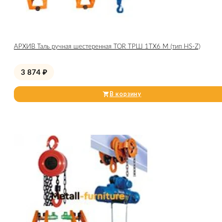
АРХИВ Таль ручная шестеренная TOR ТРШ 1ТХ6 М (тип HS-Z)
3 874
₽
В корзину