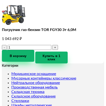
Погрузчик газ-бензин TOR FGY30 3т 6,0М
1 043 692
₽
Количество
товара
Погрузчик
В корзину
Купить в 1
клик
газ-
бензин
Категории
TOR
FGY30
Медицинское оснащение
3т
Мусорные контейнеры классические
6,0М
Нейтральное оборудование
Производственная мебель
Складская техника
Складское оборудование
Стеллажи
Шкафы металлические