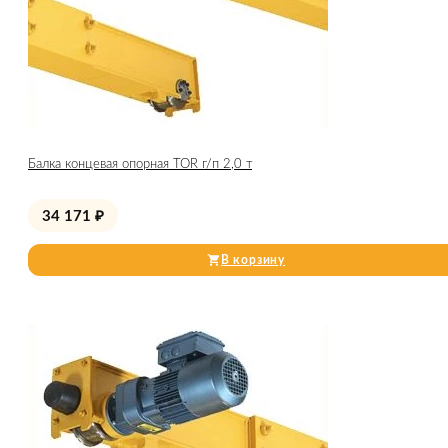
Балка концевая опорная TOR г/п 2,0 т
34 171
₽
В корзину