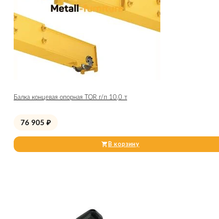
Балка концевая опорная TOR г/п 10,0 т
76 905
₽
В корзину