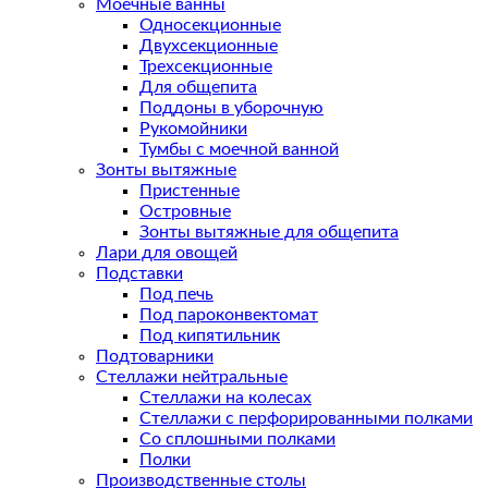
Моечные ванны
Односекционные
Двухсекционные
Трехсекционные
Для общепита
Поддоны в уборочную
Рукомойники
Тумбы с моечной ванной
Зонты вытяжные
Пристенные
Островные
Зонты вытяжные для общепита
Лари для овощей
Подставки
Под печь
Под пароконвектомат
Под кипятильник
Подтоварники
Стеллажи нейтральные
Стеллажи на колесах
Стеллажи с перфорированными полками
Со сплошными полками
Полки
Производственные столы