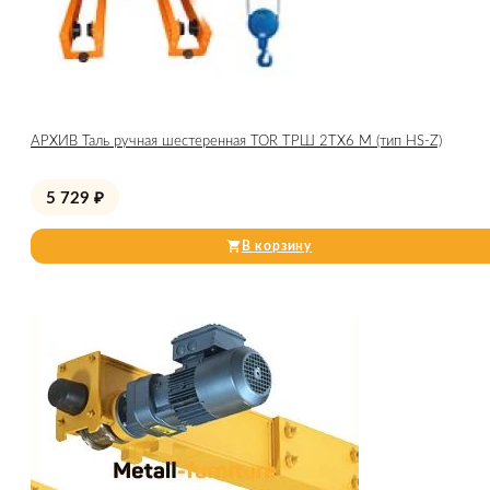
АРХИВ Таль ручная шестеренная TOR ТРШ 2ТХ6 М (тип HS-Z)
5 729
₽
В корзину