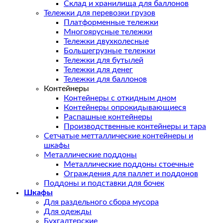
Склад и хранилища для баллонов
Тележки для перевозки грузов
Платформенные тележки
Многоярусные тележки
Тележки двухколесные
Большегрузные тележки
Тележки для бутылей
Тележки для денег
Тележки для баллонов
Контейнеры
Контейнеры с откидным дном
Контейнеры опрокидывающиеся
Распашные контейнеры
Производственные контейнеры и тара
Сетчатые метталлические контейнеры и
шкафы
Металлические поддоны
Металлические поддоны стоечные
Ограждения для паллет и поддонов
Поддоны и подставки для бочек
Шкафы
Для раздельного сбора мусора
Для одежды
Бухгалтерские