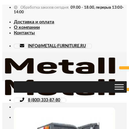
Skip
Обработка заказов сегодня:
09.00 - 18.00, перерыв 13:00-
to
14:00
content
Доставка и оплата
О компании
Контакты
INFO@METALL-FURNITURE.RU
8 (800) 333-87-80
Искать: