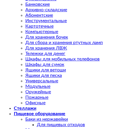
Банковские
Архивно-складские
Абонентские
Инструментальные
Картотечные
Компьютерные
Для хранения бочек
Для сбора и хранения ртутных ламп
Для хранения ЛВЖ
Тележки для денег
Шкафы для мобильных телефонов
Шкафы для сумок
Ящики для ветоши
Ящики для песка
Универсальные
Модульные
Оружейные
Пожарные
Офисные
Стеллажи
Пищевое оборудование
Баки из нержавейки
Для пищевых отходов