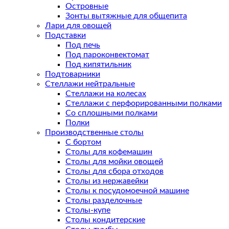
Островные
Зонты вытяжные для общепита
Лари для овощей
Подставки
Под печь
Под пароконвектомат
Под кипятильник
Подтоварники
Стеллажи нейтральные
Стеллажи на колесах
Стеллажи с перфорированными полками
Со сплошными полками
Полки
Производственные столы
С бортом
Столы для кофемашин
Столы для мойки овощей
Столы для сбора отходов
Столы из нержавейки
Столы к посудомоечной машине
Столы разделочные
Столы-купе
Столы кондитерские