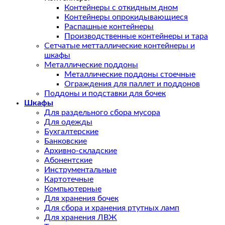
Контейнеры с откидным дном
Контейнеры опрокидывающиеся
Распашные контейнеры
Производственные контейнеры и тара
Сетчатые метталлические контейнеры и
шкафы
Металлические поддоны
Металлические поддоны стоечные
Ограждения для паллет и поддонов
Поддоны и подставки для бочек
Шкафы
Для раздельного сбора мусора
Для одежды
Бухгалтерские
Банковские
Архивно-складские
Абонентские
Инструментальные
Картотечные
Компьютерные
Для хранения бочек
Для сбора и хранения ртутных ламп
Для хранения ЛВЖ