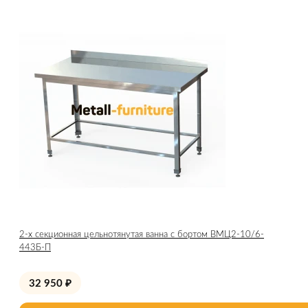
2-х секционная цельнотянутая ванна с бортом ВМЦ2-10/6-
443Б-П
32 950
₽