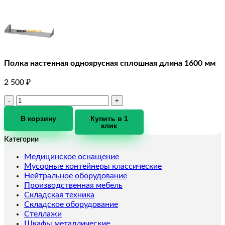
Полка настенная одноярусная сплошная длина 1600 мм
2 500
₽
Количество
товара
Полка
В корзину
Купить в 1
клик
настенная
одноярусная
Категории
сплошная
длина
Медицинское оснащение
1600
Мусорные контейнеры классические
мм
Нейтральное оборудование
Производственная мебель
Складская техника
Складское оборудование
Стеллажи
Шкафы металлические