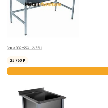
Ванна ВВ2/553-12/7БН
25 760
₽