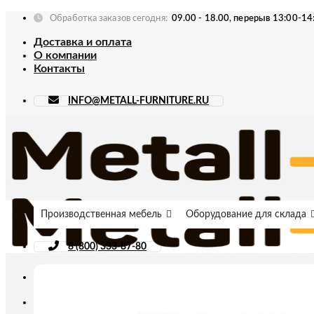
Skip
Обработка заказов сегодня:
09.00 - 18.00, перерыв 13:00-14
to
Доставка и оплата
content
О компании
Контакты
INFO@METALL-FURNITURE.RU
Производственная мебель
Оборудование для склада
8 (800) 333-87-80
Искать: