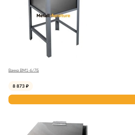
Ванна ВМ1-6/7Б
8 873
₽