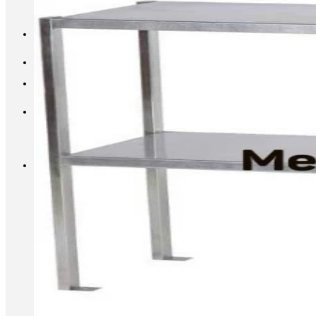
INFO@METALL-FURNITURE.RU
8 (800) 333-87-80
Корзина
Корзина пуста.