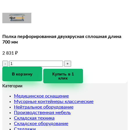
Полка перфорированная двухярусная сплошная длина
700 мм
2 831
₽
Количество
товара
Полка
В корзину
Купить в 1
клик
перфорированная
двухярусная
Категории
сплошная
длина
Медицинское оснащение
700
Мусорные контейнеры классические
мм
Нейтральное оборудование
Производственная мебель
Складская техника
Складское оборудование
Стеллажи