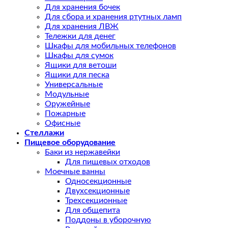
Для хранения бочек
Для сбора и хранения ртутных ламп
Для хранения ЛВЖ
Тележки для денег
Шкафы для мобильных телефонов
Шкафы для сумок
Ящики для ветоши
Ящики для песка
Универсальные
Модульные
Оружейные
Пожарные
Офисные
Стеллажи
Пищевое оборудование
Баки из нержавейки
Для пищевых отходов
Моечные ванны
Односекционные
Двухсекционные
Трехсекционные
Для общепита
Поддоны в уборочную