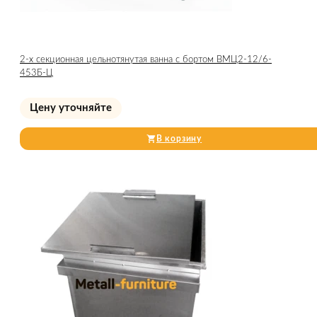
2-х секционная цельнотянутая ванна с бортом ВМЦ2-12/6-
453Б-Ц
Цену уточняйте
В корзину