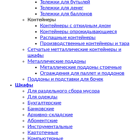
Тележки для бутылей
Тележки для денег
Тележки для баллонов
Контейнеры
Контейнеры с откидным дном
Контейнеры опрокидывающиеся
Распашные контейнеры
Производственные контейнеры и тара
Сетчатые метталлические контейнеры и
шкафы
Металлические поддоны
Металлические поддоны стоечные
Ограждения для паллет и поддонов
Поддоны и подставки для бочек
Шкафы
Для раздельного сбора мусора
Для одежды
Бухгалтерские
Банковские
Архивно-складские
Абонентские
Инструментальные
Картотечные
Компьютерные