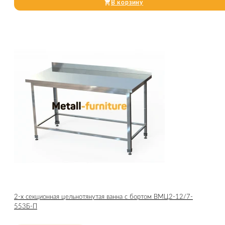
В корзину
2-х секционная цельнотянутая ванна с бортом ВМЦ2-12/7-
553Б-П