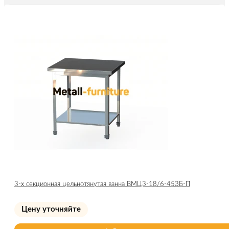
3-х секционная цельнотянутая ванна ВМЦ3-18/6-453Б-П
Цену уточняйте