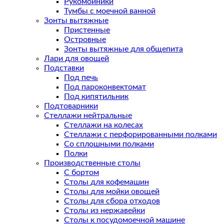
Рукомойники
Тумбы с моечной ванной
Зонты вытяжные
Пристенные
Островные
Зонты вытяжные для общепита
Лари для овощей
Подставки
Под печь
Под пароконвектомат
Под кипятильник
Подтоварники
Стеллажи нейтральные
Стеллажи на колесах
Стеллажи с перфорированными полками
Со сплошными полками
Полки
Производственные столы
С бортом
Столы для кофемашин
Столы для мойки овощей
Столы для сбора отходов
Столы из нержавейки
Столы к посудомоечной машине