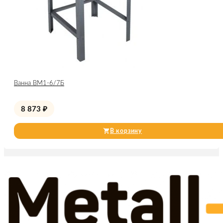
Ванна ВМ1-6/7Б
8 873
₽
В корзину