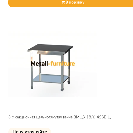
В корзину
3-х секционная цельнотянутая ванна ВМЦ3-18/6-453Б-Ц
Цену уточняйте