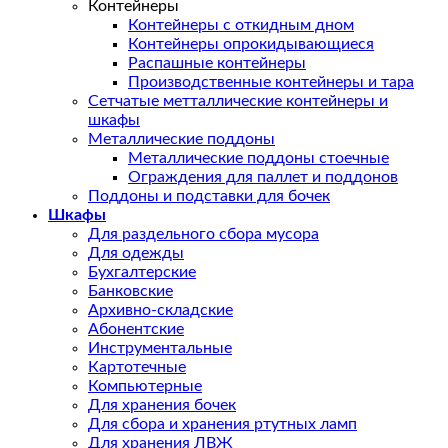
Контейнеры
Контейнеры с откидным дном
Контейнеры опрокидывающиеся
Распашные контейнеры
Производственные контейнеры и тара
Сетчатые метталлические контейнеры и
шкафы
Металлические поддоны
Металлические поддоны стоечные
Ограждения для паллет и поддонов
Поддоны и подставки для бочек
Шкафы
Для раздельного сбора мусора
Для одежды
Бухгалтерские
Банковские
Архивно-складские
Абонентские
Инструментальные
Картотечные
Компьютерные
Для хранения бочек
Для сбора и хранения ртутных ламп
Для хранения ЛВЖ