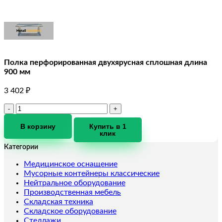
Полка перфорированная двухярусная сплошная длина
900 мм
3 402
₽
Количество
товара
Полка
В корзину
Купить в 1
клик
перфорированная
двухярусная
Категории
сплошная
длина
Медицинское оснащение
900
Мусорные контейнеры классические
мм
Нейтральное оборудование
Производственная мебель
Складская техника
Складское оборудование
Стеллажи