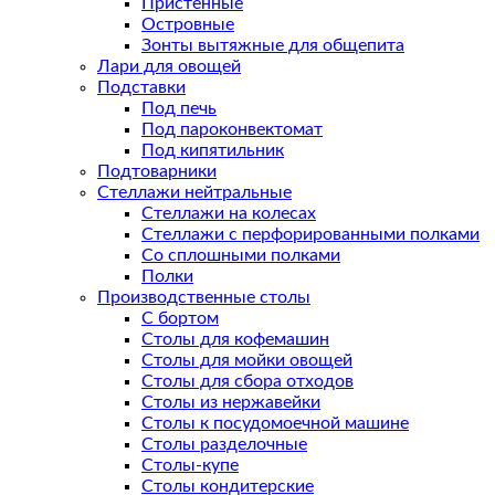
Пристенные
Островные
Зонты вытяжные для общепита
Лари для овощей
Подставки
Под печь
Под пароконвектомат
Под кипятильник
Подтоварники
Стеллажи нейтральные
Стеллажи на колесах
Стеллажи с перфорированными полками
Со сплошными полками
Полки
Производственные столы
С бортом
Столы для кофемашин
Столы для мойки овощей
Столы для сбора отходов
Столы из нержавейки
Столы к посудомоечной машине
Столы разделочные
Столы-купе
Столы кондитерские