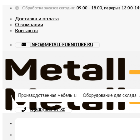
Skip
Обработка заказов сегодня:
09.00 - 18.00, перерыв 13:00-14
to
Доставка и оплата
content
О компании
Контакты
INFO@METALL-FURNITURE.RU
Производственная мебель
Оборудование для склада
8 (800) 333-87-80
Искать: