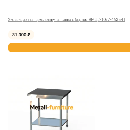
2-х секционная цельнотянутая ванна с бортом ВМЦ2-10/7-453Б-П
31 300
₽