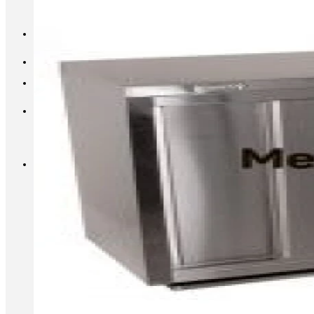
INFO@METALL-FURNITURE.RU
8 (800) 333-87-80
Корзина
Корзина пуста.