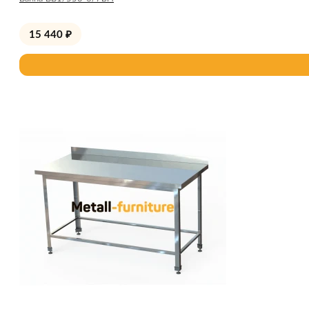
15 440
₽