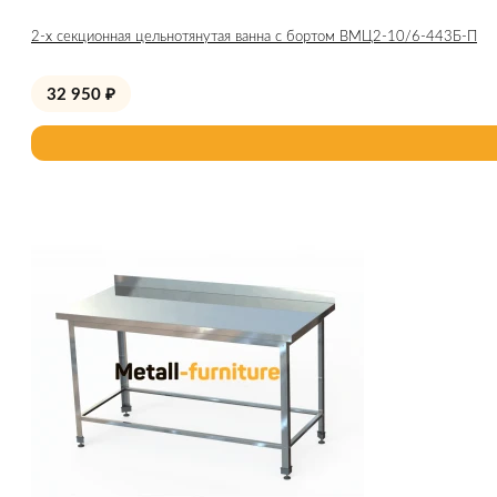
2-х секционная цельнотянутая ванна с бортом ВМЦ2-10/6-443Б-П
32 950
₽