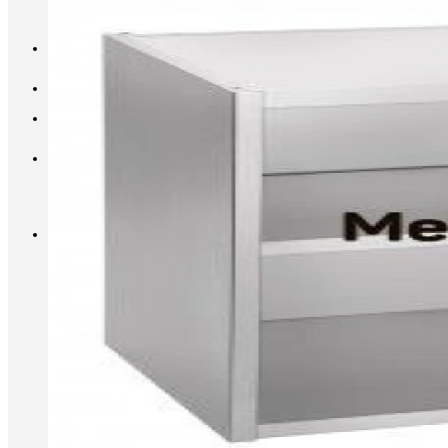
INFO@METALL-FURNITURE.RU
8 (800) 333-87-80
Корзина
Корзина пуста.