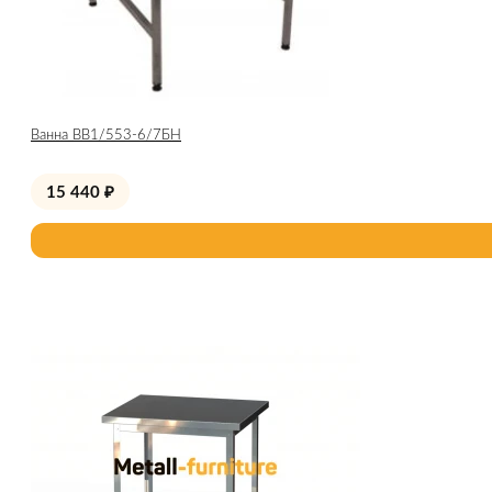
Ванна ВВ1/553-6/7БН
15 440
₽