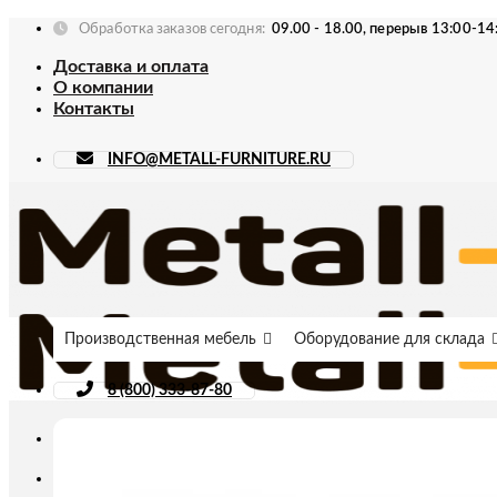
Skip
Обработка заказов сегодня:
09.00 - 18.00, перерыв 13:00-14
to
Доставка и оплата
content
О компании
Контакты
INFO@METALL-FURNITURE.RU
Производственная мебель
Оборудование для склада
8 (800) 333-87-80
Искать: