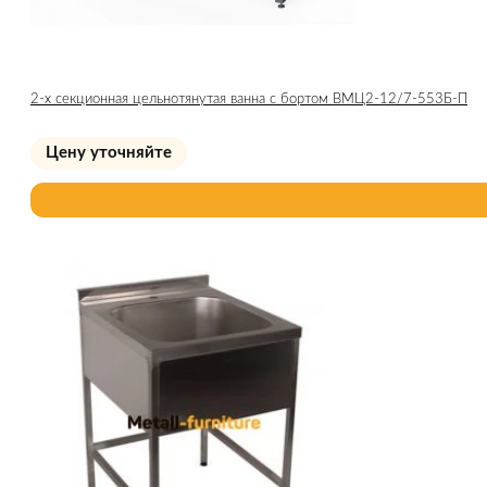
2-х секционная цельнотянутая ванна с бортом ВМЦ2-12/7-553Б-П
Цену уточняйте