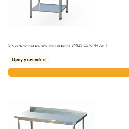
3-х секционная цельнотянутая ванна ВМЦ3-15/6-443Б-П
Цену уточняйте