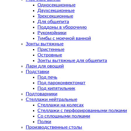
Односекционные
Двухсекционные
Трехсекционные
Для общепита
Поддоны в уборочную
Рукомойники
Тумбы с моечной ванной
Зонты вытяжные
Пристенные
Островные
Зонты вытяжные для общепита
Лари для овощей
Подставки
Под печь
Под пароконвектомат
Под кипятильник
Подтоварники
Стеллажи нейтральные
Стеллажи на колесах
Стеллажи с перфорированными полками
Со сплошными полками
Полки
Производственные столы