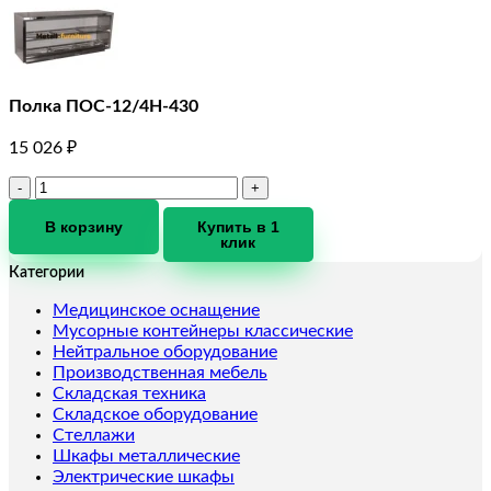
Полка ПОС-12/4Н-430
15 026
₽
Количество
товара
Полка
В корзину
Купить в 1
клик
ПОС-12/4Н-430
Категории
Медицинское оснащение
Мусорные контейнеры классические
Нейтральное оборудование
Производственная мебель
Складская техника
Складское оборудование
Стеллажи
Шкафы металлические
Электрические шкафы