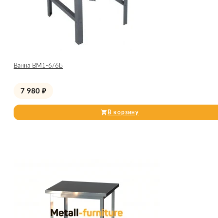
Ванна ВМ1-6/6Б
7 980
₽
В корзину