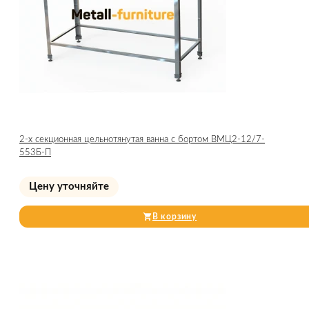
2-х секционная цельнотянутая ванна с бортом ВМЦ2-12/7-
553Б-П
Цену уточняйте
В корзину