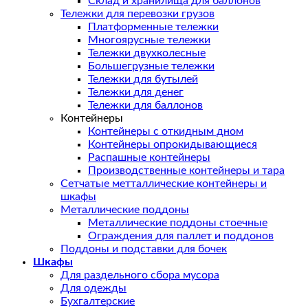
Склад и хранилища для баллонов
Тележки для перевозки грузов
Платформенные тележки
Многоярусные тележки
Тележки двухколесные
Большегрузные тележки
Тележки для бутылей
Тележки для денег
Тележки для баллонов
Контейнеры
Контейнеры с откидным дном
Контейнеры опрокидывающиеся
Распашные контейнеры
Производственные контейнеры и тара
Сетчатые метталлические контейнеры и
шкафы
Металлические поддоны
Металлические поддоны стоечные
Ограждения для паллет и поддонов
Поддоны и подставки для бочек
Шкафы
Для раздельного сбора мусора
Для одежды
Бухгалтерские