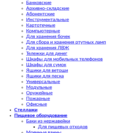
Банковские
Архивно-складские
Абонентские
Инструментальные
Картотечные
Компьютерные
Для хранения бочек
Для сбора и хранения ртутных ламп
Для хранения ЛВЖ
Тележки для денег
Шкафы для мобильных телефонов
Шкафы для сумок
Ящики для ветоши
Ящики для песка
Универсальные
Модульные
Оружейные
Пожарные
Офисные
Стеллажи
Пищевое оборудование
Баки из нержавейки
Для пищевых отходов
Моечные ванны