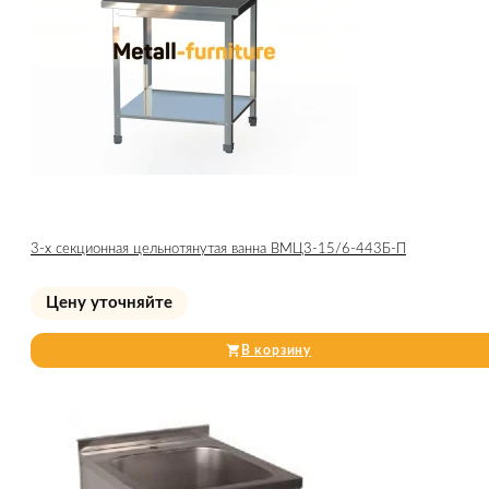
3-х секционная цельнотянутая ванна ВМЦ3-15/6-443Б-П
Цену уточняйте
В корзину