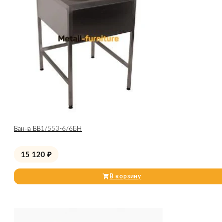
Ванна ВВ1/553-6/6БН
15 120
₽
В корзину