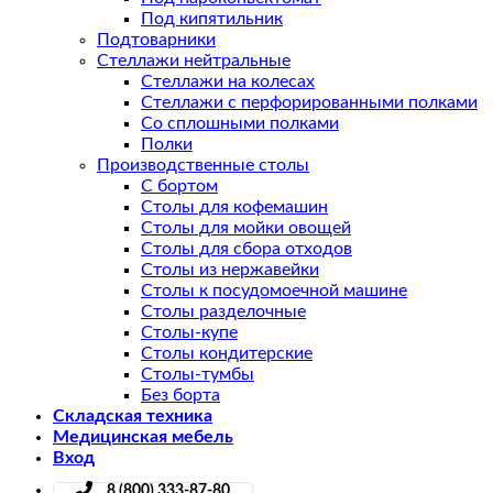
Под кипятильник
Подтоварники
Стеллажи нейтральные
Стеллажи на колесах
Стеллажи с перфорированными полками
Со сплошными полками
Полки
Производственные столы
С бортом
Столы для кофемашин
Столы для мойки овощей
Столы для сбора отходов
Столы из нержавейки
Столы к посудомоечной машине
Столы разделочные
Столы-купе
Столы кондитерские
Столы-тумбы
Без борта
Складская техника
Медицинская мебель
Вход
8 (800) 333-87-80