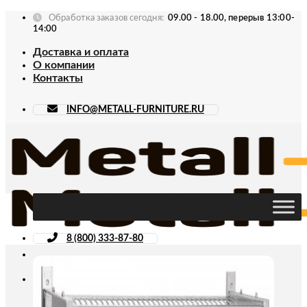
Skip
Обработка заказов сегодня:
09.00 - 18.00, перерыв 13:00-
to
14:00
content
Доставка и оплата
О компании
Контакты
INFO@METALL-FURNITURE.RU
8 (800) 333-87-80
Искать: