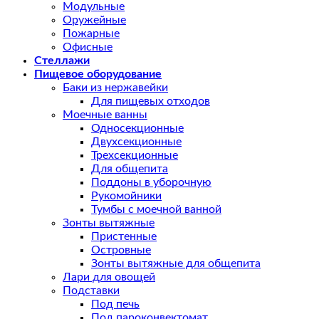
Модульные
Оружейные
Пожарные
Офисные
Стеллажи
Пищевое оборудование
Баки из нержавейки
Для пищевых отходов
Моечные ванны
Односекционные
Двухсекционные
Трехсекционные
Для общепита
Поддоны в уборочную
Рукомойники
Тумбы с моечной ванной
Зонты вытяжные
Пристенные
Островные
Зонты вытяжные для общепита
Лари для овощей
Подставки
Под печь
Под пароконвектомат