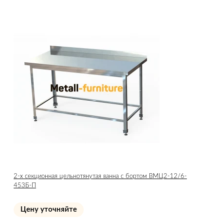
2-х секционная цельнотянутая ванна с бортом ВМЦ2-12/6-
453Б-П
Цену уточняйте