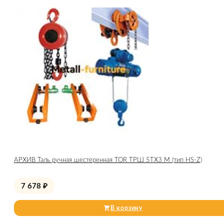
АРХИВ Таль ручная шестеренная TOR ТРШ 5ТХ3 М (тип HS-Z)
7 678
₽
В корзину