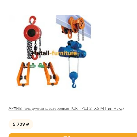
АРХИВ Таль ручная шестеренная TOR ТРШ 2ТХ6 М (тип HS-Z)
5 729
₽