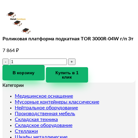
Роликовая платформа подкатная TOR 3000R-04W г/п 3т
7 864
₽
Количество
товара
Роликовая
В корзину
Купить в 1
клик
платформа
подкатная
Категории
TOR
3000R-
Медицинское оснащение
04W
Мусорные контейнеры классические
г/
Нейтральное оборудование
п
Производственная мебель
3т
Складская техника
Складское оборудование
Стеллажи
Шкафы металлические