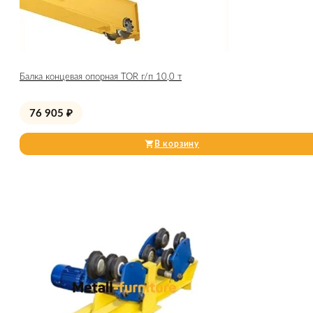
Балка концевая опорная TOR г/п 10,0 т
76 905
₽
В корзину