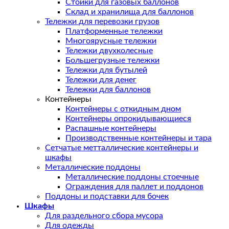
Стойки для газовых баллонов
Склад и хранилища для баллонов
Тележки для перевозки грузов
Платформенные тележки
Многоярусные тележки
Тележки двухколесные
Большегрузные тележки
Тележки для бутылей
Тележки для денег
Тележки для баллонов
Контейнеры
Контейнеры с откидным дном
Контейнеры опрокидывающиеся
Распашные контейнеры
Производственные контейнеры и тара
Сетчатые метталлические контейнеры и
шкафы
Металлические поддоны
Металлические поддоны стоечные
Ограждения для паллет и поддонов
Поддоны и подставки для бочек
Шкафы
Для раздельного сбора мусора
Для одежды