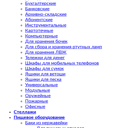
Бухгалтерские
Банковские
Архивно-складские
Абонентские
Инструментальные
Картотечные
Компьютерные
Для хранения бочек
Для сбора и хранения ртутных ламп
Для хранения ЛВЖ
Тележки для денег
Шкафы для мобильных телефонов
Шкафы для сумок
Ящики для ветоши
Ящики для песка
Универсальные
Модульные
Оружейные
Пожарные
Офисные
Стеллажи
Пищевое оборудование
Баки из нержавейки