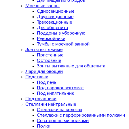
Для пищевых отходов
Моечные ванны
Односекционные
Двухсекционные
Трехсекционные
Для общепита
Поддоны в уборочную
Рукомойники
Тумбы с моечной ванной
Зонты вытяжные
Пристенные
Островные
Зонты вытяжные для общепита
Лари для овощей
Подставки
Под печь
Под пароконвектомат
Под кипятильник
Подтоварники
Стеллажи нейтральные
Стеллажи на колесах
Стеллажи с перфорированными полками
Со сплошными полками
Полки