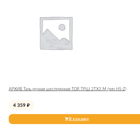
АРХИВ Таль ручная шестеренная TOR ТРШ 2ТХ3 М (тип HS-Z)
4 359
₽
В корзину