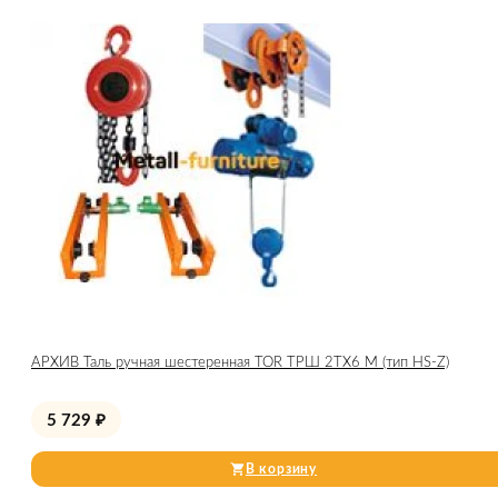
АРХИВ Таль ручная шестеренная TOR ТРШ 2ТХ6 М (тип HS-Z)
5 729
₽
В корзину