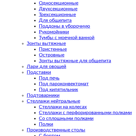
Односекционные
Двухсекционные
Трехсекционные
Для общепита
Поддоны в уборочную
Рукомойники
Тумбы с моечной ванной
Зонты вытяжные
Пристенные
Островные
Зонты вытяжные для общепита
Лари для овощей
Подставки
Под печь
Под пароконвектомат
Под кипятильник
Подтоварники
Стеллажи нейтральные
Стеллажи на колесах
Стеллажи с перфорированными полками
Со сплошными полками
Полки
Производственные столы
С бортом