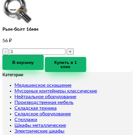
Рым-болт 16мм
56
₽
Количество
товара
Рым-
В корзину
Купить в 1
клик
болт
16мм
Категории
Медицинское оснащение
Мусорные контейнеры классические
Нейтральное оборудование
Производственная мебель
Складская техника
Складское оборудование
Стеллажи
Шкафы металлические
Электрические шкафы