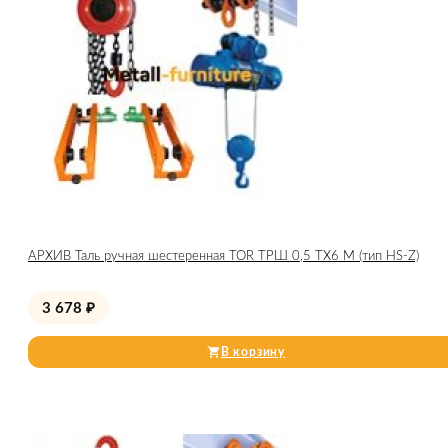
АРХИВ Таль ручная шестеренная TOR ТРШ 0,5 ТХ6 М (тип HS-Z)
3 678
₽
В корзину