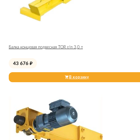
Балка концевая подвесная TOR г/п 3,0 т
43 676
₽
В корзину