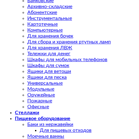
Банковские
Архивно-складские
Абонентские
Инструментальные
Картотечные
Компьютерные
Для хранения бочек
Для сбора и хранения ртутных ламп
Для хранения ЛВЖ
Тележки для денег
Шкафы для мобильных телефонов
Шкафы для сумок
Ящики для ветоши
Ящики для песка
Универсальные
Модульные
Оружейные
Пожарные
Офисные
Стеллажи
Пищевое оборудование
Баки из нержавейки
Для пищевых отходов
Моечные ванны