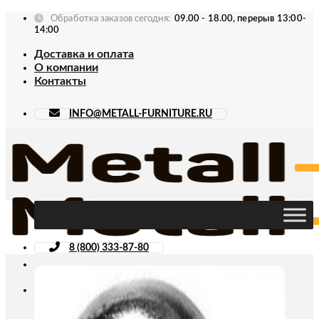
Skip
Обработка заказов сегодня:
09.00 - 18.00, перерыв 13:00-
to
14:00
content
Доставка и оплата
О компании
Контакты
INFO@METALL-FURNITURE.RU
8 (800) 333-87-80
Искать: