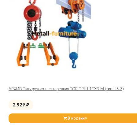
АРХИВ Таль ручная шестеренная TOR ТРШ 1ТХ3 М (тип HS-Z)
2 929
₽
В корзину