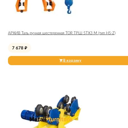
АРХИВ Таль ручная шестеренная TOR ТРШ 5ТХ3 М (тип HS-Z)
7 678
₽
В корзину