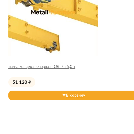
Балка концевая опорная TOR г/п 5,0 т
51 120
₽
В корзину