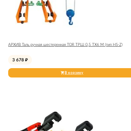
АРХИВ Таль ручная шестеренная TOR ТРШ 0,5 ТХ6 М (тип HS-Z)
3 678
₽
В корзину