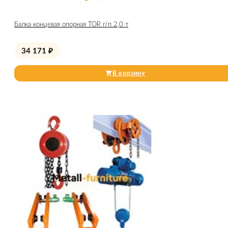
Балка концевая опорная TOR г/п 2,0 т
34 171
₽
В корзину