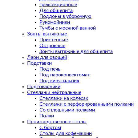
Трехсекционные
Для общепита
Поддоны в уборочную
Рукомойники
Тумбы с моечной ванной
Зонты вытяжные
Пристенные
Островные
Зонты вытяжные для общепита
Лари для овощей
Подставки
Под печь
Под пароконвектомат
Под кипятильник
Подтоварники
Стеллажи нейтральные
Стеллажи на колесах
Стеллажи с перфорированными полками
Со сплошными полками
Полки
Производственные столы
С бортом
Столы для кофемашин