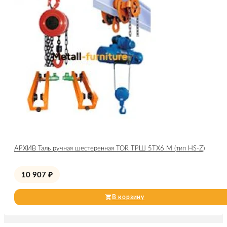
АРХИВ Таль ручная шестеренная TOR ТРШ 5ТХ6 М (тип HS-Z)
10 907
₽
В корзину