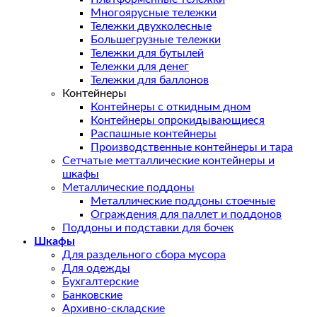
Многоярусные тележки
Тележки двухколесные
Большегрузные тележки
Тележки для бутылей
Тележки для денег
Тележки для баллонов
Контейнеры
Контейнеры с откидным дном
Контейнеры опрокидывающиеся
Распашные контейнеры
Производственные контейнеры и тара
Сетчатые метталлические контейнеры и
шкафы
Металлические поддоны
Металлические поддоны стоечные
Ограждения для паллет и поддонов
Поддоны и подставки для бочек
Шкафы
Для раздельного сбора мусора
Для одежды
Бухгалтерские
Банковские
Архивно-складские