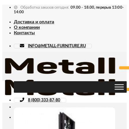
Skip
Обработка заказов сегодня:
09.00 - 18.00, перерыв 13:00-
to
14:00
content
Доставка и оплата
О компании
Контакты
INFO@METALL-FURNITURE.RU
8 (800) 333-87-80
Искать: