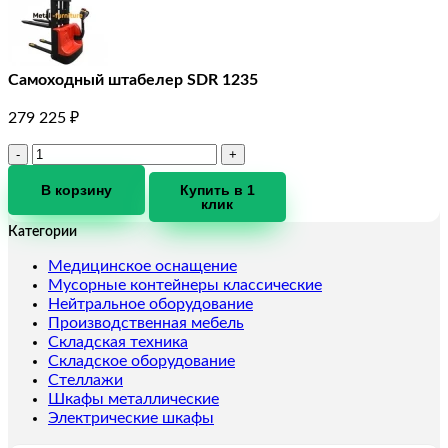
Самоходный штабелер SDR 1235
279 225
₽
Количество
товара
Самоходный
В корзину
Купить в 1
клик
штабелер
SDR
Категории
1235
Медицинское оснащение
Мусорные контейнеры классические
Нейтральное оборудование
Производственная мебель
Складская техника
Складское оборудование
Стеллажи
Шкафы металлические
Электрические шкафы