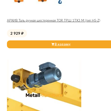
АРХИВ Таль ручная шестеренная TOR ТРШ 1ТХ3 М (тип HS-Z)
2 929
₽
В корзину