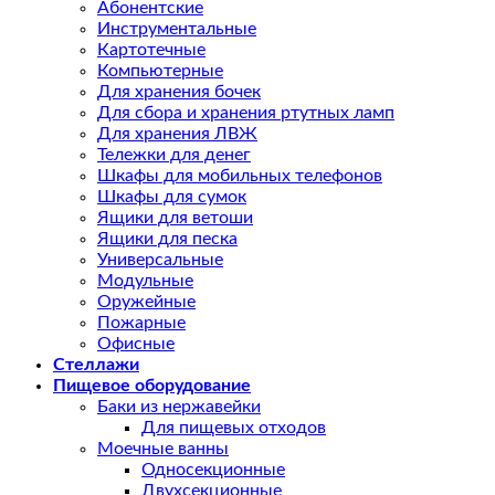
Абонентские
Инструментальные
Картотечные
Компьютерные
Для хранения бочек
Для сбора и хранения ртутных ламп
Для хранения ЛВЖ
Тележки для денег
Шкафы для мобильных телефонов
Шкафы для сумок
Ящики для ветоши
Ящики для песка
Универсальные
Модульные
Оружейные
Пожарные
Офисные
Стеллажи
Пищевое оборудование
Баки из нержавейки
Для пищевых отходов
Моечные ванны
Односекционные
Двухсекционные