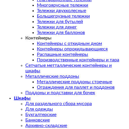
Многоярусные тележки
Тележки двухколесные
Большегрузные тележки
Тележки для бутылей
Тележки для денег
Тележки для баллонов
Контейнеры
Контейнеры с откидным дном
Контейнеры опрокидывающиеся
Распашные контейнеры
Производственные контейнеры и тара
Сетчатые метталлические контейнеры и
шкафы
Металлические поддоны
Металлические поддоны стоечные
Ограждения для паллет и поддонов
Поддоны и подставки для бочек
Шкафы
Для раздельного сбора мусора
Для одежды
Бухгалтерские
Банковские
Архивно-складские