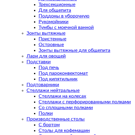
Трехсекционные
Для общепита
Поддоны в уборочную
Рукомойники
Тумбы с моечной ванной
Зонты вытяжные
Пристенные
Островные
Зонты вытяжные для общепита
Лари для овощей
Подставки
Под печь
Под пароконвектомат
Под кипятильник
Подтоварники
Стеллажи нейтральные
Стеллажи на колесах
Стеллажи с перфорированными полками
Со сплошными полками
Полки
Производственные столы
С бортом
Столы для кофемашин