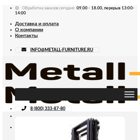
Skip
Обработка заказов сегодня:
09.00 - 18.00, перерыв 13:00-
to
14:00
content
Доставка и оплата
О компании
Контакты
INFO@METALL-FURNITURE.RU
8 (800) 333-87-80
Искать: