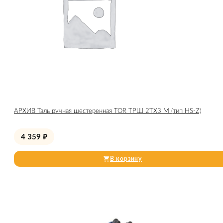
АРХИВ Таль ручная шестеренная TOR ТРШ 2ТХ3 М (тип HS-Z)
4 359
₽
В корзину