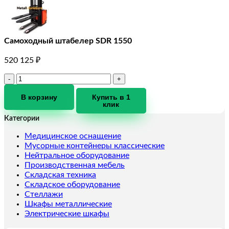
Самоходный штабелер SDR 1550
520 125
₽
Количество
товара
Самоходный
В корзину
Купить в 1
клик
штабелер
SDR
Категории
1550
Медицинское оснащение
Мусорные контейнеры классические
Нейтральное оборудование
Производственная мебель
Складская техника
Складское оборудование
Стеллажи
Шкафы металлические
Электрические шкафы