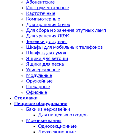
Абонентские
Инструментальные
Картотечные
Компьютерные
Для хранения бочек
Для сбора и хранения ртутных ламп
Для хранения ЛВЖ
Тележки для денег
Шкафы для мобильных телефонов
Шкафы для сумок
Ящики для ветоши
Ящики для песка
Универсальные
Модульные
Оружейные
Пожарные
Офисные
Стеллажи
Пищевое оборудование
Баки из нержавейки
Для пищевых отходов
Моечные ванны
Односекционные
Двухсекционные