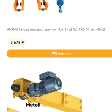
АРХИВ Таль ручная шестеренная TOR ТРШ 0,5 ТХ6 М (тип HS-Z)
3 678
₽
В корзину