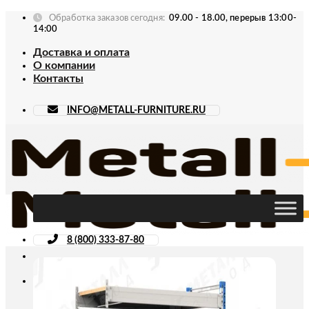
Skip
Обработка заказов сегодня:
09.00 - 18.00, перерыв 13:00-
to
14:00
content
Доставка и оплата
О компании
Контакты
INFO@METALL-FURNITURE.RU
8 (800) 333-87-80
Искать: