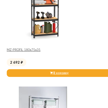
МZ-PROFIL 180х75х35
2 692
₽
В корзину