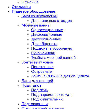
Офисные
Стеллажи
Пищевое оборудование
Баки из нержавейки
Для пищевых отходов
Моечные ванны
Односекционные
Двухсекционные
Трехсекционные
Для общепита
Поддоны в уборочную
Рукомойники
Тумбы с моечной ванной
Зонты вытяжные
Пристенные
Островные
Зонты вытяжные для общепита
Лари для овощей
Подставки
Под печь
Под пароконвектомат
Под кипятильник
Подтоварники
Стеллажи нейтральные