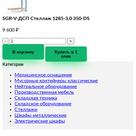
SGR-V-ДСП Стеллаж 1285-3,0 350-DS
9 600
₽
Количество
товара
SGR-
В корзину
Купить в 1
клик
V-
ДСП
Категории
Стеллаж
1285-
Медицинское оснащение
3,0
Мусорные контейнеры классические
350-
Нейтральное оборудование
DS
Производственная мебель
Складская техника
Складское оборудование
Стеллажи
Шкафы металлические
Электрические шкафы