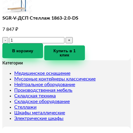
SGR-V-ДСП Стеллаж 1863-2.0-DS
7 847
₽
Количество
товара
SGR-
В корзину
Купить в 1
клик
V-
ДСП
Категории
Стеллаж
1863-
Медицинское оснащение
2.0-
Мусорные контейнеры классические
DS
Нейтральное оборудование
Производственная мебель
Складская техника
Складское оборудование
Стеллажи
Шкафы металлические
Электрические шкафы