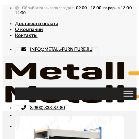
Skip
Обработка заказов сегодня:
09.00 - 18.00, перерыв 13:00-
to
14:00
content
Доставка и оплата
О компании
Контакты
INFO@METALL-FURNITURE.RU
8 (800) 333-87-80
Искать: