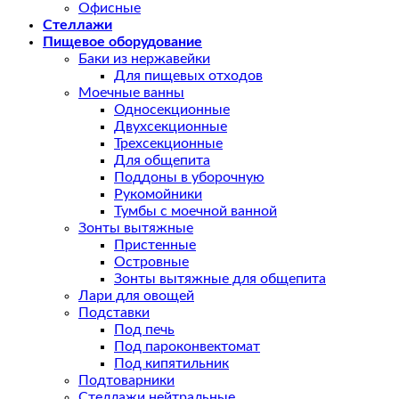
Офисные
Стеллажи
Пищевое оборудование
Баки из нержавейки
Для пищевых отходов
Моечные ванны
Односекционные
Двухсекционные
Трехсекционные
Для общепита
Поддоны в уборочную
Рукомойники
Тумбы с моечной ванной
Зонты вытяжные
Пристенные
Островные
Зонты вытяжные для общепита
Лари для овощей
Подставки
Под печь
Под пароконвектомат
Под кипятильник
Подтоварники
Стеллажи нейтральные