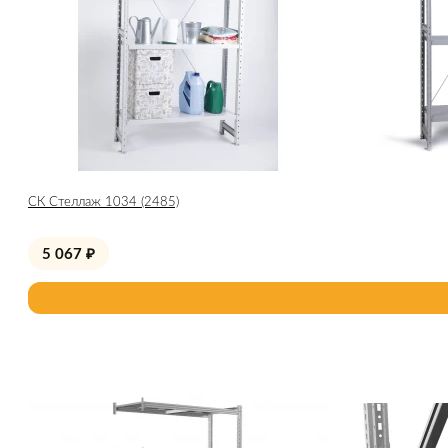
СК Стеллаж 1034 (2485)
5 067
₽