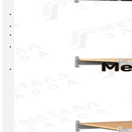
INFO@METALL-FURNITURE.RU
8 (800) 333-87-80
Корзина
Корзина пуста.