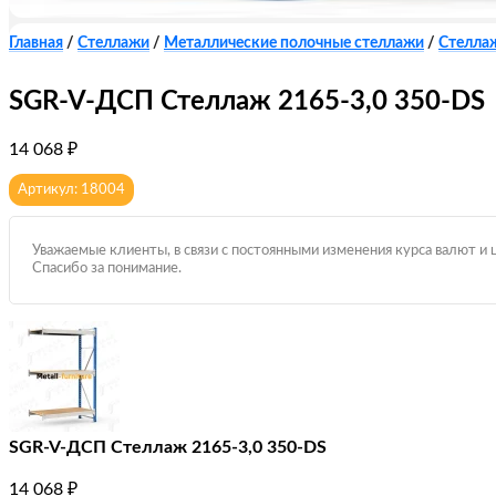
Главная
/
Стеллажи
/
Металлические полочные стеллажи
/
Стелла
SGR-V-ДСП Стеллаж 2165-3,0 350-DS
14 068
₽
Артикул: 18004
Уважаемые клиенты, в связи с постоянными изменения курса валют и 
Спасибо за понимание.
SGR-V-ДСП Стеллаж 2165-3,0 350-DS
14 068
₽