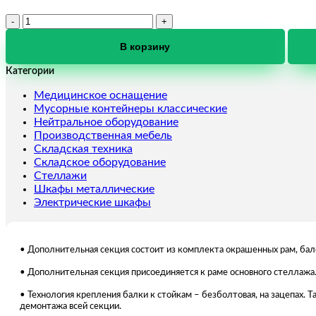
Количество
товара
SGR-
В корзину
V-
Категории
ДСП
Стеллаж
Медицинское оснащение
2165-
Мусорные контейнеры классические
3,0
Нейтральное оборудование
350-
Производственная мебель
DS
Складская техника
Складское оборудование
Стеллажи
Шкафы металлические
Электрические шкафы
• Дополнительная секция состоит из комплекта окрашенных рам, бал
• Дополнительная секция присоединяется к раме основного стеллажа.
• Технология крепления балки к стойкам – безболтовая, на зацепах.
демонтажа всей секции.