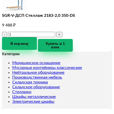
SGR-V-ДСП Стеллаж 2183-2,0 350-DS
9 488
₽
Количество
товара
SGR-
В корзину
Купить в 1
клик
V-
ДСП
Категории
Стеллаж
2183-
Медицинское оснащение
2,0
Мусорные контейнеры классические
350-
Нейтральное оборудование
DS
Производственная мебель
Складская техника
Складское оборудование
Стеллажи
Шкафы металлические
Электрические шкафы