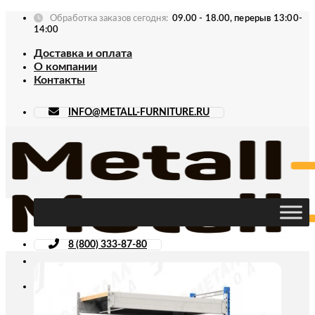
Skip
Обработка заказов сегодня:
09.00 - 18.00, перерыв 13:00-
to
14:00
content
Доставка и оплата
О компании
Контакты
INFO@METALL-FURNITURE.RU
8 (800) 333-87-80
Искать: