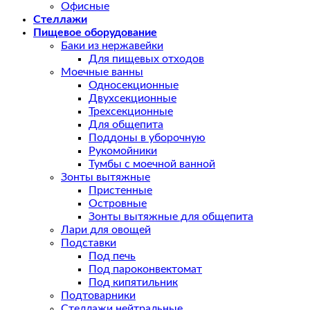
Офисные
Стеллажи
Пищевое оборудование
Баки из нержавейки
Для пищевых отходов
Моечные ванны
Односекционные
Двухсекционные
Трехсекционные
Для общепита
Поддоны в уборочную
Рукомойники
Тумбы с моечной ванной
Зонты вытяжные
Пристенные
Островные
Зонты вытяжные для общепита
Лари для овощей
Подставки
Под печь
Под пароконвектомат
Под кипятильник
Подтоварники
Стеллажи нейтральные