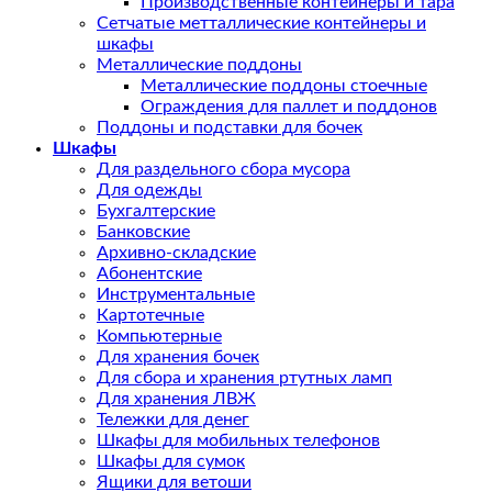
Производственные контейнеры и тара
Сетчатые метталлические контейнеры и
шкафы
Металлические поддоны
Металлические поддоны стоечные
Ограждения для паллет и поддонов
Поддоны и подставки для бочек
Шкафы
Для раздельного сбора мусора
Для одежды
Бухгалтерские
Банковские
Архивно-складские
Абонентские
Инструментальные
Картотечные
Компьютерные
Для хранения бочек
Для сбора и хранения ртутных ламп
Для хранения ЛВЖ
Тележки для денег
Шкафы для мобильных телефонов
Шкафы для сумок
Ящики для ветоши