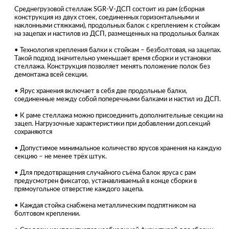
Среднегрузовой стеллаж SGR-V-ДСП состоит из рам (сборная
конструкция из двух стоек, соединенных горизонтальными и
наклонными стяжками), продольных балок с креплением к стойкам
на зацепах и настилов из ДСП, размещенных на продольных балках
• Технология крепления балки к стойкам – безболтовая, на зацепах.
Такой подход значительно уменьшает время сборки и установки
стеллажа. Конструкция позволяет менять положение полок без
демонтажа всей секции.
• Ярус хранения включает в себя две продольные балки,
соединенные между собой поперечными балками и настил из ДСП.
• К раме стеллажа можно присоединить дополнительные секции на
зацеп. Нагрузочные характеристики при добавлении доп.секций
сохраняются
• Допустимое минимальное количество ярусов хранения на каждую
секцию – не менее трёх штук.
• Для предотвращения случайного съёма балок яруса с рам
предусмотрен фиксатор, устанавливаемый в конце сборки в
прямоугольное отверстие каждого зацепа.
• Каждая стойка снабжена металлическим подпятником на
болтовом креплении.