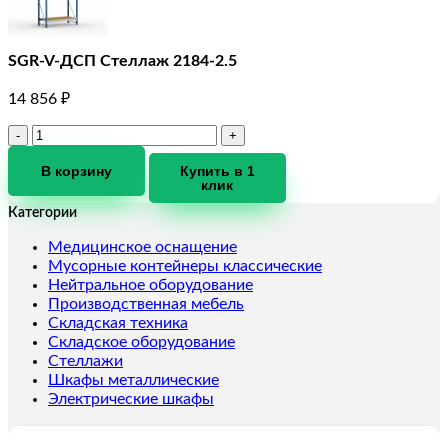
SGR-V-ДСП Стеллаж 2184-2.5
14 856
₽
Количество
товара
SGR-
В корзину
Купить в 1
клик
V-
ДСП
Категории
Стеллаж
2184-
Медицинское оснащение
2.5
Мусорные контейнеры классические
Нейтральное оборудование
Производственная мебель
Складская техника
Складское оборудование
Стеллажи
Шкафы металлические
Электрические шкафы