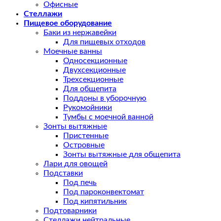
Офисные
Стеллажи
Пищевое оборудование
Баки из нержавейки
Для пищевых отходов
Моечные ванны
Односекционные
Двухсекционные
Трехсекционные
Для общепита
Поддоны в уборочную
Рукомойники
Тумбы с моечной ванной
Зонты вытяжные
Пристенные
Островные
Зонты вытяжные для общепита
Лари для овощей
Подставки
Под печь
Под пароконвектомат
Под кипятильник
Подтоварники
Стеллажи нейтральные