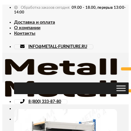
Skip
Обработка заказов сегодня:
09.00 - 18.00, перерыв 13:00-
to
14:00
content
Доставка и оплата
О компании
Контакты
INFO@METALL-FURNITURE.RU
8 (800) 333-87-80
Искать: