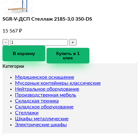
SGR-V-ДСП Стеллаж 2185-3,0 350-DS
15 567
₽
Количество
товара
SGR-
В корзину
Купить в 1
клик
V-
ДСП
Категории
Стеллаж
2185-
Медицинское оснащение
3,0
Мусорные контейнеры классические
350-
Нейтральное оборудование
DS
Производственная мебель
Складская техника
Складское оборудование
Стеллажи
Шкафы металлические
Электрические шкафы