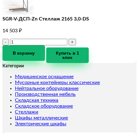
SGR-V-ДСП-Zn Стеллаж 2165 3,0-DS
14 503
₽
Количество
товара
SGR-
В корзину
Купить в 1
клик
V-
ДСП-
Категории
Zn
Стеллаж
Медицинское оснащение
2165
Мусорные контейнеры классические
3,0-
Нейтральное оборудование
DS
Производственная мебель
Складская техника
Складское оборудование
Стеллажи
Шкафы металлические
Электрические шкафы