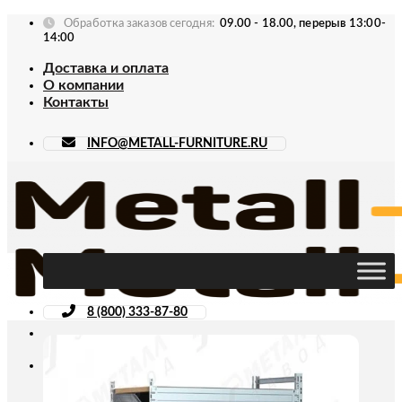
Skip
Обработка заказов сегодня:
09.00 - 18.00, перерыв 13:00-
to
14:00
content
Доставка и оплата
О компании
Контакты
INFO@METALL-FURNITURE.RU
8 (800) 333-87-80
Искать: