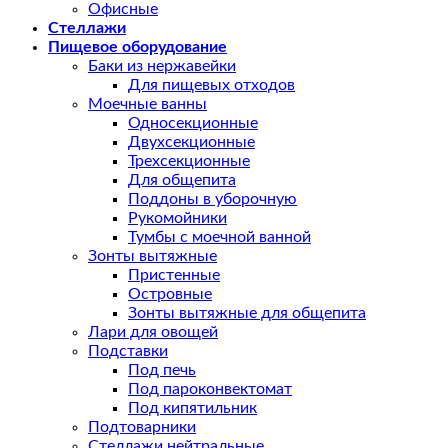
Офисные
Стеллажи
Пищевое оборудование
Баки из нержавейки
Для пищевых отходов
Моечные ванны
Односекционные
Двухсекционные
Трехсекционные
Для общепита
Поддоны в уборочную
Рукомойники
Тумбы с моечной ванной
Зонты вытяжные
Пристенные
Островные
Зонты вытяжные для общепита
Лари для овощей
Подставки
Под печь
Под пароконвектомат
Под кипятильник
Подтоварники
Стеллажи нейтральные