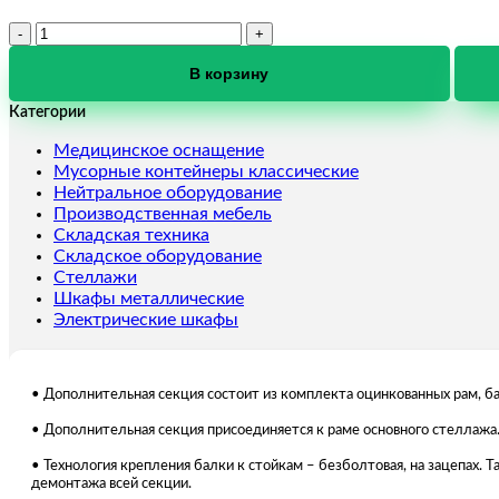
Количество
товара
SGR-
В корзину
V-
Категории
ДСП-
Zn
Медицинское оснащение
Стеллаж
Мусорные контейнеры классические
2183
Нейтральное оборудование
2,0-
Производственная мебель
DS
Складская техника
Складское оборудование
Стеллажи
Шкафы металлические
Электрические шкафы
• Дополнительная секция состоит из комплекта оцинкованных рам, ба
• Дополнительная секция присоединяется к раме основного стеллажа.
• Технология крепления балки к стойкам – безболтовая, на зацепах.
демонтажа всей секции.