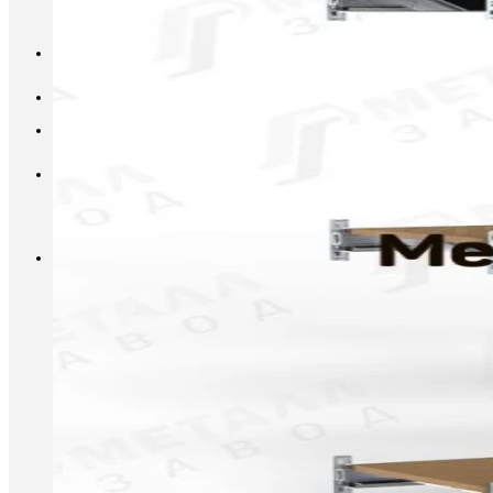
INFO@METALL-FURNITURE.RU
8 (800) 333-87-80
Корзина
Корзина пуста.