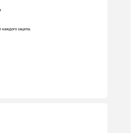
я
е каждого зацепа.