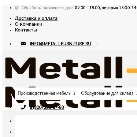
Skip
Обработка заказов сегодня:
09.00 - 18.00, перерыв 13:00-14
to
Доставка и оплата
content
О компании
Контакты
INFO@METALL-FURNITURE.RU
Производственная мебель
Оборудование для склада
8 (800) 333-87-80
Искать: