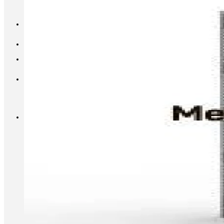
INFO@METALL-FURNITURE.RU
8 (800) 333-87-80
Корзина
Корзина пуста.