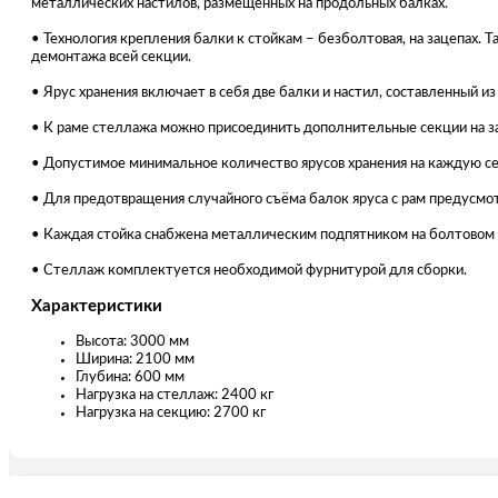
металлических настилов, размещенных на продольных балках.
• Технология крепления балки к стойкам – безболтовая, на зацепах.
демонтажа всей секции.
• Ярус хранения включает в себя две балки и настил, составленный и
• К раме стеллажа можно присоединить дополнительные секции на за
• Допустимое минимальное количество ярусов хранения на каждую се
• Для предотвращения случайного съёма балок яруса с рам предусмот
• Каждая стойка снабжена металлическим подпятником на болтовом
• Стеллаж комплектуется необходимой фурнитурой для сборки.
Характеристики
Высота: 3000 мм
Ширина: 2100 мм
Глубина: 600 мм
Нагрузка на стеллаж: 2400 кг
Нагрузка на секцию: 2700 кг