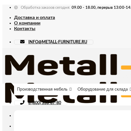
Skip
Обработка заказов сегодня:
09.00 - 18.00, перерыв 13:00-14
to
Доставка и оплата
content
О компании
Контакты
INFO@METALL-FURNITURE.RU
Производственная мебель
Оборудование для склада
8 (800) 333-87-80
Искать: