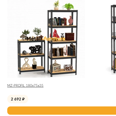
МZ-PROFIL 180х75х35
2 692
₽