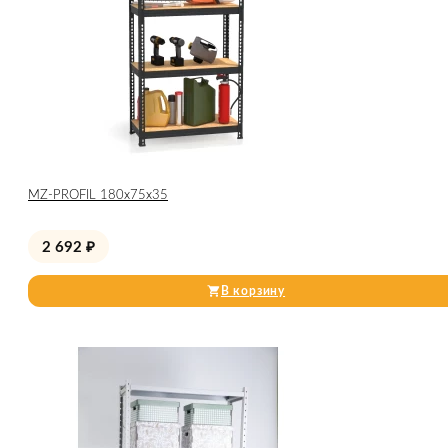
МZ-PROFIL 180х75х35
2 692
₽
В корзину