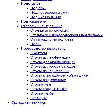
Подставки
Под печь
Под пароконвектомат
Под кипятильник
Подтоварники
Стеллажи нейтральные
Стеллажи на колесах
Стеллажи с перфорированными полками
Со сплошными полками
Полки
Производственные столы
С бортом
Столы для кофемашин
Столы для мойки овощей
Столы для сбора отходов
Столы из нержавейки
Столы к посудомоечной машине
Столы разделочные
Столы-купе
Столы кондитерские
Столы-тумбы
Без борта
Складская техника