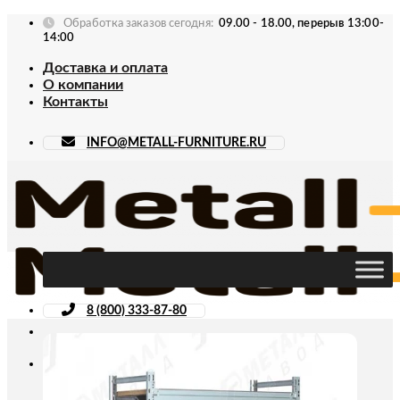
Skip
Обработка заказов сегодня:
09.00 - 18.00, перерыв 13:00-
to
14:00
content
Доставка и оплата
О компании
Контакты
INFO@METALL-FURNITURE.RU
8 (800) 333-87-80
Искать: