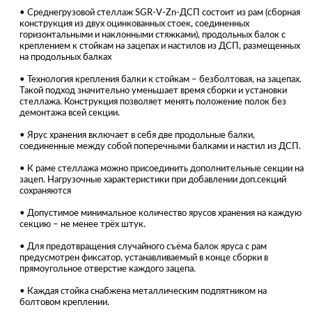
• Среднегрузовой стеллаж SGR-V-Zn-ДСП состоит из рам (сборная
конструкция из двух оцинкованных стоек, соединенных
горизонтальными и наклонными стяжками), продольных балок с
креплением к стойкам на зацепах и настилов из ДСП, размещенных
на продольных балках
• Технология крепления балки к стойкам – безболтовая, на зацепах.
Такой подход значительно уменьшает время сборки и установки
стеллажа. Конструкция позволяет менять положение полок без
демонтажа всей секции.
• Ярус хранения включает в себя две продольные балки,
соединенные между собой поперечными балками и настил из ДСП.
• К раме стеллажа можно присоединить дополнительные секции на
зацеп. Нагрузочные характеристики при добавлении доп.секций
сохраняются
• Допустимое минимальное количество ярусов хранения на каждую
секцию – не менее трёх штук.
• Для предотвращения случайного съёма балок яруса с рам
предусмотрен фиксатор, устанавливаемый в конце сборки в
прямоугольное отверстие каждого зацепа.
• Каждая стойка снабжена металлическим подпятником на
болтовом креплении.