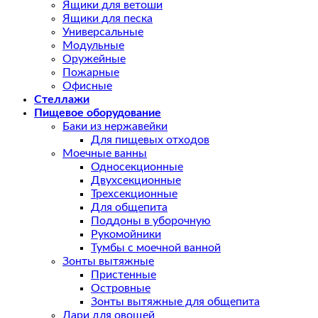
Ящики для ветоши
Ящики для песка
Универсальные
Модульные
Оружейные
Пожарные
Офисные
Стеллажи
Пищевое оборудование
Баки из нержавейки
Для пищевых отходов
Моечные ванны
Односекционные
Двухсекционные
Трехсекционные
Для общепита
Поддоны в уборочную
Рукомойники
Тумбы с моечной ванной
Зонты вытяжные
Пристенные
Островные
Зонты вытяжные для общепита
Лари для овощей