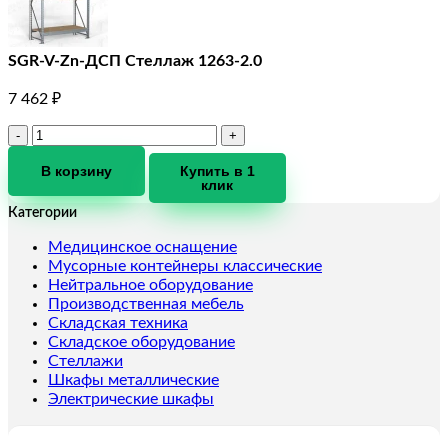
SGR-V-Zn-ДСП Стеллаж 1263-2.0
7 462
₽
Количество
товара
SGR-
В корзину
Купить в 1
клик
V-
Zn-
Категории
ДСП
Стеллаж
Медицинское оснащение
1263-
Мусорные контейнеры классические
2.0
Нейтральное оборудование
Производственная мебель
Складская техника
Складское оборудование
Стеллажи
Шкафы металлические
Электрические шкафы