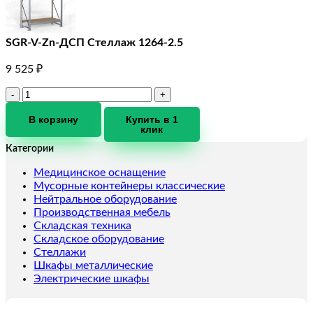
SGR-V-Zn-ДСП Стеллаж 1264-2.5
9 525
₽
Количество
товара
SGR-
В корзину
Купить в 1
клик
V-
Zn-
Категории
ДСП
Стеллаж
Медицинское оснащение
1264-
Мусорные контейнеры классические
2.5
Нейтральное оборудование
Производственная мебель
Складская техника
Складское оборудование
Стеллажи
Шкафы металлические
Электрические шкафы