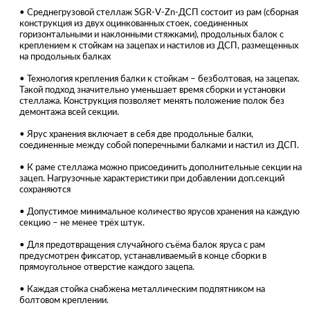
• Среднегрузовой стеллаж SGR-V-Zn-ДСП состоит из рам (сборная
конструкция из двух оцинкованных стоек, соединенных
горизонтальными и наклонными стяжками), продольных балок с
креплением к стойкам на зацепах и настилов из ДСП, размещенных
на продольных балках
• Технология крепления балки к стойкам – безболтовая, на зацепах.
Такой подход значительно уменьшает время сборки и установки
стеллажа. Конструкция позволяет менять положение полок без
демонтажа всей секции.
• Ярус хранения включает в себя две продольные балки,
соединенные между собой поперечными балками и настил из ДСП.
• К раме стеллажа можно присоединить дополнительные секции на
зацеп. Нагрузочные характеристики при добавлении доп.секций
сохраняются
• Допустимое минимальное количество ярусов хранения на каждую
секцию – не менее трёх штук.
• Для предотвращения случайного съёма балок яруса с рам
предусмотрен фиксатор, устанавливаемый в конце сборки в
прямоугольное отверстие каждого зацепа.
• Каждая стойка снабжена металлическим подпятником на
болтовом креплении.