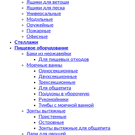
Ящики для ветоши
Ящики для песка
Универсальные
Модульные
Оружейные
Пожарные
Офисные
Стеллажи
Пищевое оборудование
Баки из нержавейки
Для пищевых отходов
Моечные ванны
Односекционные
Двухсекционные
Трехсекционные
Для общепита
Поддоны в уборочную
Рукомойники
Тумбы с моечной ванной
Зонты вытяжные
Пристенные
Островные
Зонты вытяжные для общепита
Лари для овощей