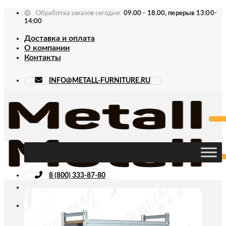
Skip
Обработка заказов сегодня:
09.00 - 18.00, перерыв 13:00-
to
14:00
content
Доставка и оплата
О компании
Контакты
INFO@METALL-FURNITURE.RU
8 (800) 333-87-80
Искать: