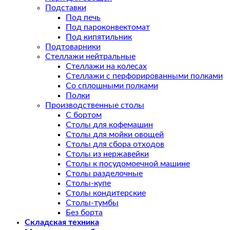
Подставки
Под печь
Под пароконвектомат
Под кипятильник
Подтоварники
Стеллажи нейтральные
Стеллажи на колесах
Стеллажи с перфорированными полками
Со сплошными полками
Полки
Производственные столы
С бортом
Столы для кофемашин
Столы для мойки овощей
Столы для сбора отходов
Столы из нержавейки
Столы к посудомоечной машине
Столы разделочные
Столы-купе
Столы кондитерские
Столы-тумбы
Без борта
Складская техника