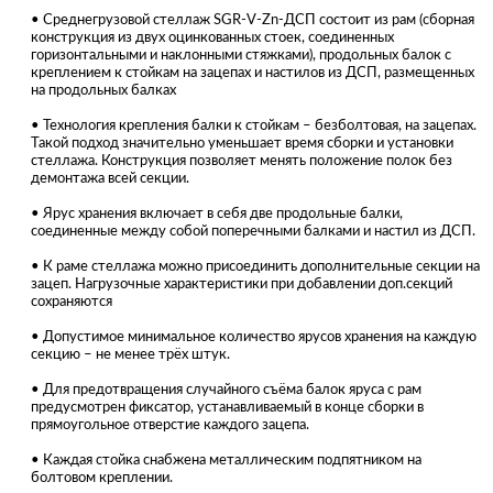
• Среднегрузовой стеллаж SGR-V-Zn-ДСП состоит из рам (сборная
конструкция из двух оцинкованных стоек, соединенных
горизонтальными и наклонными стяжками), продольных балок с
креплением к стойкам на зацепах и настилов из ДСП, размещенных
на продольных балках
• Технология крепления балки к стойкам – безболтовая, на зацепах.
Такой подход значительно уменьшает время сборки и установки
стеллажа. Конструкция позволяет менять положение полок без
демонтажа всей секции.
• Ярус хранения включает в себя две продольные балки,
соединенные между собой поперечными балками и настил из ДСП.
• К раме стеллажа можно присоединить дополнительные секции на
зацеп. Нагрузочные характеристики при добавлении доп.секций
сохраняются
• Допустимое минимальное количество ярусов хранения на каждую
секцию – не менее трёх штук.
• Для предотвращения случайного съёма балок яруса с рам
предусмотрен фиксатор, устанавливаемый в конце сборки в
прямоугольное отверстие каждого зацепа.
• Каждая стойка снабжена металлическим подпятником на
болтовом креплении.