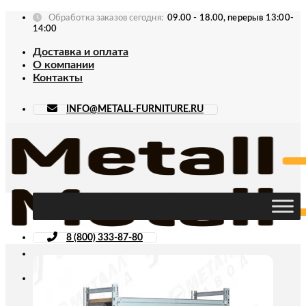
Skip
Обработка заказов сегодня:
09.00 - 18.00, перерыв 13:00-
to
14:00
content
Доставка и оплата
О компании
Контакты
INFO@METALL-FURNITURE.RU
8 (800) 333-87-80
Искать: