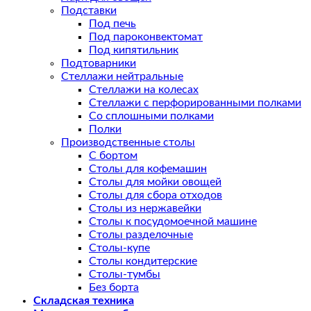
Подставки
Под печь
Под пароконвектомат
Под кипятильник
Подтоварники
Стеллажи нейтральные
Стеллажи на колесах
Стеллажи с перфорированными полками
Со сплошными полками
Полки
Производственные столы
С бортом
Столы для кофемашин
Столы для мойки овощей
Столы для сбора отходов
Столы из нержавейки
Столы к посудомоечной машине
Столы разделочные
Столы-купе
Столы кондитерские
Столы-тумбы
Без борта
Складская техника