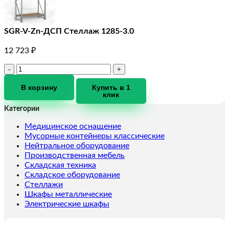
SGR-V-Zn-ДСП Стеллаж 1285-3.0
12 723
₽
Количество
товара
SGR-
В корзину
Купить в 1
клик
V-
Zn-
Категории
ДСП
Стеллаж
Медицинское оснащение
1285-
Мусорные контейнеры классические
3.0
Нейтральное оборудование
Производственная мебель
Складская техника
Складское оборудование
Стеллажи
Шкафы металлические
Электрические шкафы