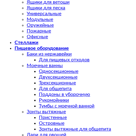
Ящики для ветоши
Ящики для песка
Универсальные
Модульные
Оружейные
Пожарные
Офисные
Стеллажи
Пищевое оборудование
Баки из нержавейки
Для пищевых отходов
Моечные ванны
Односекционные
Двухсекционные
Трехсекционные
Для общепита
Поддоны в уборочную
Рукомойники
Тумбы с моечной ванной
Зонты вытяжные
Пристенные
Островные
Зонты вытяжные для общепита
Лари для овощей