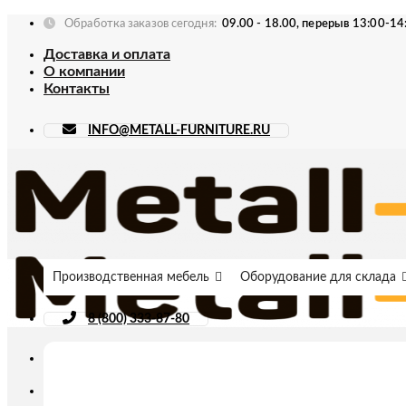
Skip
Обработка заказов сегодня:
09.00 - 18.00, перерыв 13:00-14
to
Доставка и оплата
content
О компании
Контакты
INFO@METALL-FURNITURE.RU
Производственная мебель
Оборудование для склада
8 (800) 333-87-80
Искать: