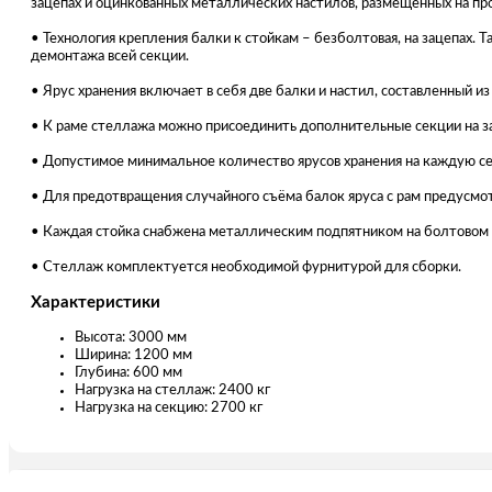
зацепах и оцинкованных металлических настилов, размещенных на пр
• Технология крепления балки к стойкам – безболтовая, на зацепах.
демонтажа всей секции.
• Ярус хранения включает в себя две балки и настил, составленный и
• К раме стеллажа можно присоединить дополнительные секции на за
• Допустимое минимальное количество ярусов хранения на каждую се
• Для предотвращения случайного съёма балок яруса с рам предусмот
• Каждая стойка снабжена металлическим подпятником на болтовом
• Стеллаж комплектуется необходимой фурнитурой для сборки.
Характеристики
Высота: 3000 мм
Ширина: 1200 мм
Глубина: 600 мм
Нагрузка на стеллаж: 2400 кг
Нагрузка на секцию: 2700 кг