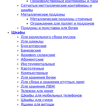
Производственные контейнеры и тара
Сетчатые метталлические контейнеры и
шкафы
Металлические поддоны
Металлические поддоны стоечные
Ограждения для паллет и поддонов
Поддоны и подставки для бочек
Шкафы
Для раздельного сбора мусора
Для одежды
Бухгалтерские
Банковские
Архивно-складские
Абонентские
Инструментальные
Картотечные
Компьютерные
Для хранения бочек
Для сбора и хранения ртутных ламп
Для хранения ЛВЖ
Тележки для денег
Шкафы для мобильных телефонов
Шкафы для сумок
Ящики для ветоши