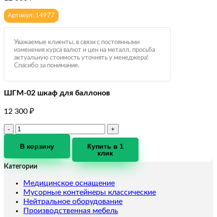
Артикул: 14977
Уважаемые клиенты, в связи с постоянными
изменения курса валют и цен на металл, просьба
актуальную стоимость уточнять у менеджера!
Спасибо за понимание.
ШГМ-02 шкаф для баллонов
12 300
₽
Количество
товара
ШГМ-02
В корзину
Купить в 1
клик
шкаф
для
Категории
баллонов
Медицинское оснащение
Мусорные контейнеры классические
Нейтральное оборудование
Производственная мебель