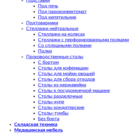
Подставки
Под печь
Под пароконвектомат
Под кипятильник
Подтоварники
Стеллажи нейтральные
Стеллажи на колесах
Стеллажи с перфорированными полками
Со сплошными полками
Полки
Производственные столы
С бортом
Столы для кофемашин
Столы для мойки овощей
Столы для сбора отходов
Столы из нержавейки
Столы к посудомоечной машине
Столы разделочные
Столы-купе
Столы кондитерские
Столы-тумбы
Без борта
Складская техника
Медицинская мебель