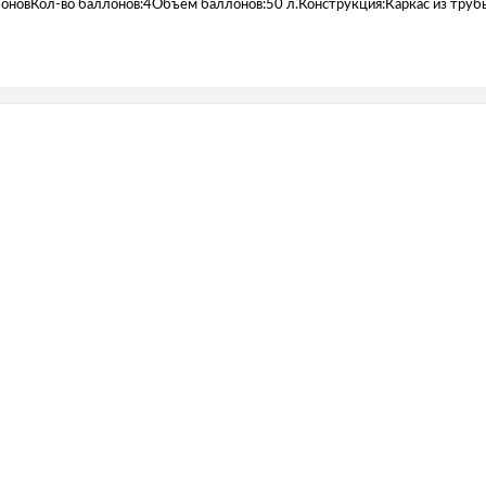
новКол-во баллонов:4Объем баллонов:50 л.Конструкция:Каркас из трубы 