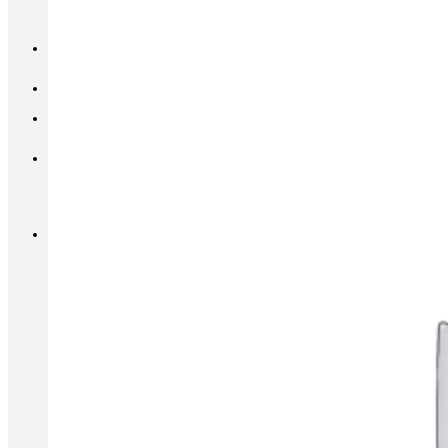
INFO@METALL-FURNITURE.RU
8 (800) 333-87-80
Корзина
Корзина пуста.