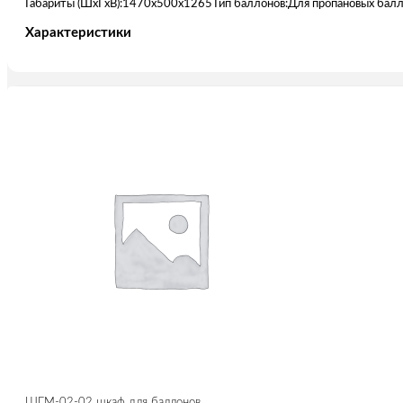
Габариты (ШxГxВ):1470х500х1265Тип баллонов:Для пропановых балло
Характеристики
ШГМ-02-02 шкаф для баллонов