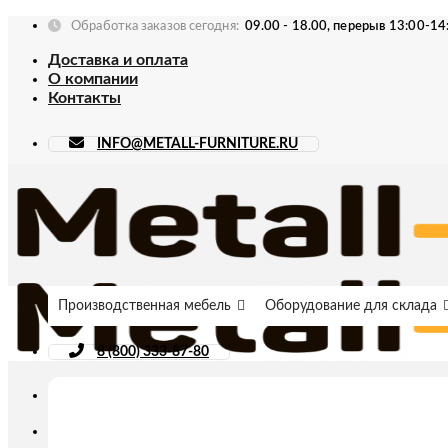
Skip
Обработка заказов сегодня:
09.00 - 18.00, перерыв 13:00-14
to
Доставка и оплата
content
О компании
Контакты
INFO@METALL-FURNITURE.RU
Производственная мебель
Оборудование для склада
8 (800) 333-87-80
Искать: