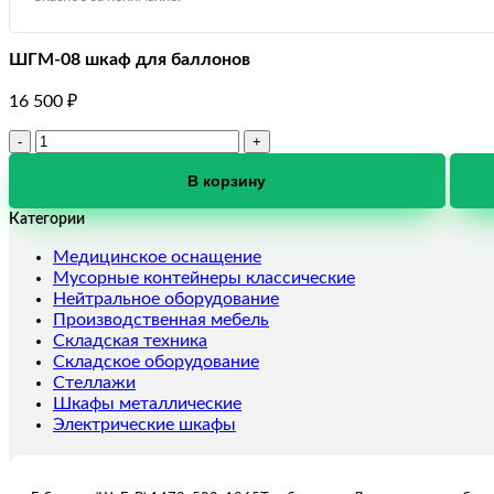
ШГМ-08 шкаф для баллонов
16 500
₽
Количество
товара
ШГМ-08
В корзину
шкаф
Категории
для
баллонов
Медицинское оснащение
Мусорные контейнеры классические
Нейтральное оборудование
Производственная мебель
Складская техника
Складское оборудование
Стеллажи
Шкафы металлические
Электрические шкафы