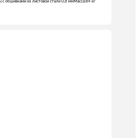
с обшивками из листовой стали 0,8 ммМасса:84 кг