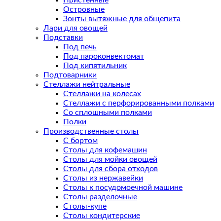
Пристенные
Островные
Зонты вытяжные для общепита
Лари для овощей
Подставки
Под печь
Под пароконвектомат
Под кипятильник
Подтоварники
Стеллажи нейтральные
Стеллажи на колесах
Стеллажи с перфорированными полками
Со сплошными полками
Полки
Производственные столы
С бортом
Столы для кофемашин
Столы для мойки овощей
Столы для сбора отходов
Столы из нержавейки
Столы к посудомоечной машине
Столы разделочные
Столы-купе
Столы кондитерские