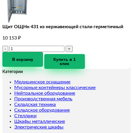
Щит ОЩНн 431 из нержавеющей стали герметичный
10 153
₽
Количество
товара
Щит
В корзину
Купить в 1
клик
ОЩНн
431
Категории
из
нержавеющей
Медицинское оснащение
стали
Мусорные контейнеры классические
герметичный
Нейтральное оборудование
Производственная мебель
Складская техника
Складское оборудование
Стеллажи
Шкафы металлические
Электрические шкафы