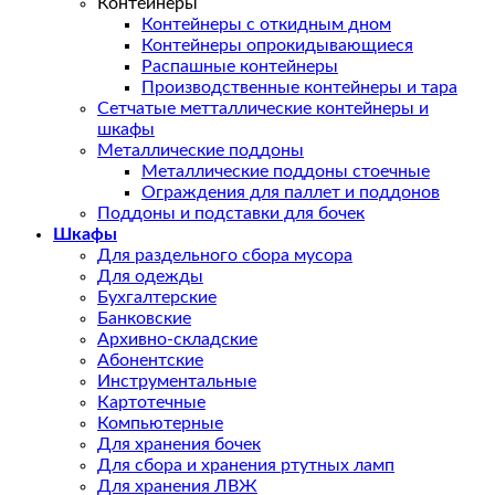
Контейнеры
Контейнеры с откидным дном
Контейнеры опрокидывающиеся
Распашные контейнеры
Производственные контейнеры и тара
Сетчатые метталлические контейнеры и
шкафы
Металлические поддоны
Металлические поддоны стоечные
Ограждения для паллет и поддонов
Поддоны и подставки для бочек
Шкафы
Для раздельного сбора мусора
Для одежды
Бухгалтерские
Банковские
Архивно-складские
Абонентские
Инструментальные
Картотечные
Компьютерные
Для хранения бочек
Для сбора и хранения ртутных ламп
Для хранения ЛВЖ