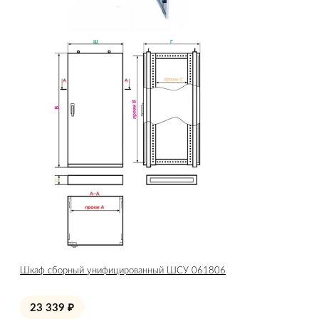
Шкаф сборный унифицированный ШСУ 061806
23 339
₽