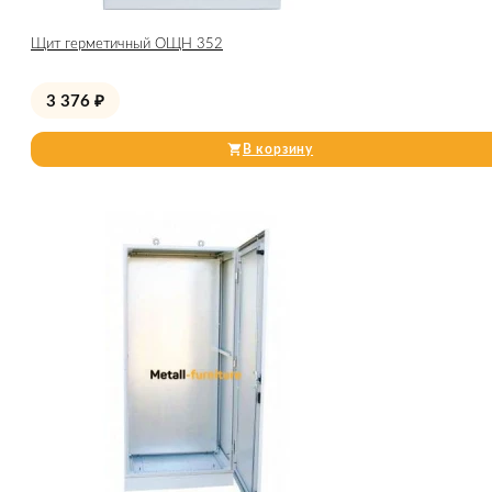
Щит герметичный ОЩН 352
3 376
₽
В корзину