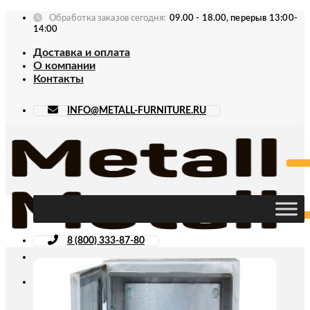
Skip
Обработка заказов сегодня:
09.00 - 18.00, перерыв 13:00-
to
14:00
content
Доставка и оплата
О компании
Контакты
INFO@METALL-FURNITURE.RU
8 (800) 333-87-80
Искать: