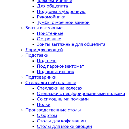
Трехсекционные
Для общепита
Поддоны в уборочную
Рукомойники
Тумбы с моечной ванной
Зонты вытяжные
Пристенные
Островные
Зонты вытяжные для общепита
Лари для овощей
Подставки
Под печь
Под пароконвектомат
Под кипятильник
Подтоварники
Стеллажи нейтральные
Стеллажи на колесах
Стеллажи с перфорированными полками
Со сплошными полками
Полки
Производственные столы
С бортом
Столы для кофемашин
Столы для мойки овощей