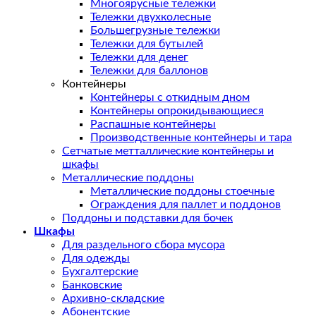
Многоярусные тележки
Тележки двухколесные
Большегрузные тележки
Тележки для бутылей
Тележки для денег
Тележки для баллонов
Контейнеры
Контейнеры с откидным дном
Контейнеры опрокидывающиеся
Распашные контейнеры
Производственные контейнеры и тара
Сетчатые метталлические контейнеры и
шкафы
Металлические поддоны
Металлические поддоны стоечные
Ограждения для паллет и поддонов
Поддоны и подставки для бочек
Шкафы
Для раздельного сбора мусора
Для одежды
Бухгалтерские
Банковские
Архивно-складские
Абонентские