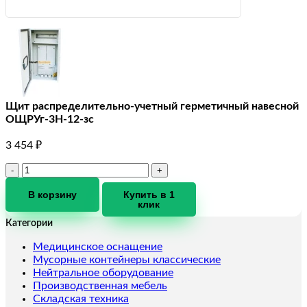
Щит распределительно-учетный герметичный навесной
ОЩРУг-3Н-12-зс
3 454
₽
Количество
товара
Щит
В корзину
Купить в 1
клик
распределительно-
учетный
Категории
герметичный
навесной
Медицинское оснащение
ОЩРУг-3Н-12-
Мусорные контейнеры классические
зс
Нейтральное оборудование
Производственная мебель
Складская техника